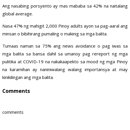
Ang nasabing porsyento ay mas mababa sa 42% na naitalang
global average.
Nasa 47% ng mahigit 2,000 Pinoy adults ayon sa pag-aaral ang
minsan o bibihirang pumaling o makinig sa mga balita.
Tumaas naman sa 75% ang news avoidance o pag iwas sa
mga balita sa bansa dahil sa umanoy pag rereport ng mga
pulitika at COVID-19 na nakakaapekto sa mood ng mga Pinoy
na karamihan ay naniniwalang walang importansya at may
kinikilingan ang mga balita.
Comments
comments