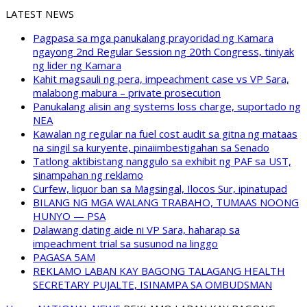
LATEST NEWS
Pagpasa sa mga panukalang prayoridad ng Kamara
ngayong 2nd Regular Session ng 20th Congress, tiniyak
ng lider ng Kamara
Kahit magsauli ng pera, impeachment case vs VP Sara,
malabong mabura – private prosecution
Panukalang alisin ang systems loss charge, suportado ng
NEA
Kawalan ng regular na fuel cost audit sa gitna ng mataas
na singil sa kuryente, pinaiimbestigahan sa Senado
Tatlong aktibistang nanggulo sa exhibit ng PAF sa UST,
sinampahan ng reklamo
Curfew, liquor ban sa Magsingal, Ilocos Sur, ipinatupad
BILANG NG MGA WALANG TRABAHO, TUMAAS NOONG
HUNYO — PSA
Dalawang dating aide ni VP Sara, haharap sa
impeachment trial sa susunod na linggo
PAGASA 5AM
REKLAMO LABAN KAY BAGONG TALAGANG HEALTH
SECRETARY PUJALTE, ISINAMPA SA OMBUDSMAN