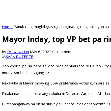
Home
Panukalang magbibigay ng pangmatagalang solusyon sa k
Mayor Inday, top VP bet pa ri
by
Drew Nacino
May 6, 2022
0 comment
Top choice pa rin para sa vice presidential race si Davao Ci
noong April 22 hanggang 25.
Nakakuha si Mayor Inday ng 56% preference votes kumpara sa 
Pinakamataas na score ang nakuha ni Duterte-Carpio sa Mindana
Pumapangalawa pa rin sa survey si Senate President Vicente “T