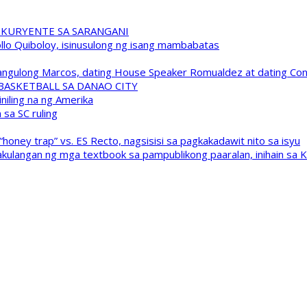
 KURYENTE SA SARANGANI
pollo Quiboloy, isinusulong ng isang mambabatas
 Pangulong Marcos, dating House Speaker Romualdez at dating C
A BASKETBALL SA DANAO CITY
niling na ng Amerika
sa SC ruling
oney trap” vs. ES Recto, nagsisisi sa pagkakadawit nito sa isyu
kulangan ng mga textbook sa pampublikong paaralan, inihain sa 