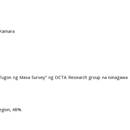
 Kamara
ng “Tugon ng Masa Survey” ng OCTA Research group na isinagawa
egion, 48%.