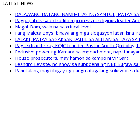
LATEST NEWS
DALAWANG BATANG NAMIMITAS NG SANTOL, PATAY SA
Pagpapabilis sa extradition process ni religious leader A
Magat Dam, wala na sa critical level
Ilang Maleta Boys, binawi ang mga alegasyon laban kina
LALAKI, PATAY SA SAKSAK DAHIL SA ALITAN SA TAYA S
Pag-extradite kay KOJC founder Pastor Apollo Quiboloy, hi
Exclusive power ng Kamara sa impeachment, napatunayan 
House prosecutors, may hamon sa kampo ni VP Sara
Leandro Leviste, no show sa subpoena ng NBI; Bugaw sa “h
Panukalang magbibigay ng pangmatagalang solusyon sa ka