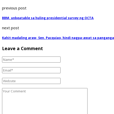
previous post
BBM, unbeatable sa huling presidential survey ng OCTA
next post
Kahit madaling araw, Sen. Pacquiao, hindi nagpa-awat sa pangang
Leave a Comment