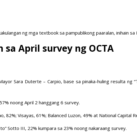
akulangan ng mga textbook sa pampublikong paaralan, inihain sa
n sa April survey ng OCTA
ty Mayor Sara Duterte – Carpio, base sa pinaka-huling resulta 
57% noong April 2 hanggang 6 survey.
o, 82%; Visayas, 61%; Balanced Luzon, 49% at National Capital R
ito” Sotto III, 22% kumpara sa 23% noong nakaraang survey.