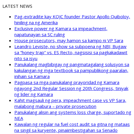
LATEST NEWS
Pag-extradite kay KOJC founder Pastor Apollo Quiboloy,
hiniling na ng Amerika
Exclusive power ng Kamara sa impeachment,
napatunayan sa SC ruling
House prosecutors, may hamon sa kampo ni VP Sara
Leandro Leviste, no show sa subpoena ng NBI; Bugaw
sa “honey trap” vs. ES Recto, nagsisisi sa pagkakadawit
nito sa isyu
Panukalang magbibigay ng pangmatagalang solusyon sa
kakulangan ng mga textbook sa pampublikong paaralan,
inihain sa Kamara
Pagpasa sa mga panukalang prayoridad ng Kamara
ngayong 2nd Regular Session ng 20th Congress, tiniyak
ng lider ng Kamara
Kahit magsauli ng pera, impeachment case vs VP Sara,
malabong mabura – private prosecution
Panukalang alisin ang systems loss charge, suportado ng
NEA
Kawalan ng regular na fuel cost audit sa gitna ng mataas
na singil sa kuryente, pinaiimbestigahan sa Senado