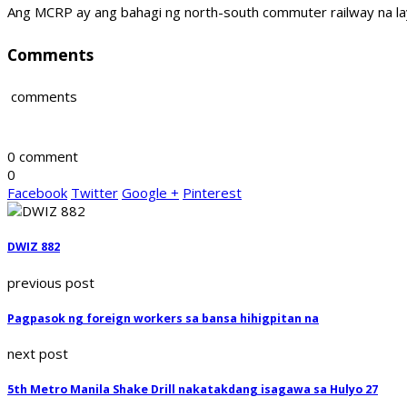
Ang MCRP ay ang bahagi ng north-south commuter railway na layo
Comments
comments
0 comment
0
Facebook
Twitter
Google +
Pinterest
DWIZ 882
previous post
Pagpasok ng foreign workers sa bansa hihigpitan na
next post
5th Metro Manila Shake Drill nakatakdang isagawa sa Hulyo 27