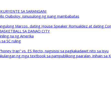
 KURYENTE SA SARANGANI
pollo Quiboloy, isinusulong ng isang mambabatas
 Pangulong Marcos, dating House Speaker Romualdez at dating C
A BASKETBALL SA DANAO CITY
niling na ng Amerika
sa SC ruling
oney trap” vs. ES Recto, nagsisisi sa pagkakadawit nito sa isyu
kulangan ng mga textbook sa pampublikong paaralan, inihain sa 