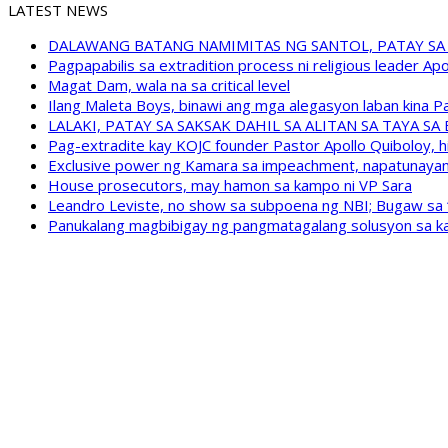
LATEST NEWS
DALAWANG BATANG NAMIMITAS NG SANTOL, PATAY SA
Pagpapabilis sa extradition process ni religious leader A
Magat Dam, wala na sa critical level
Ilang Maleta Boys, binawi ang mga alegasyon laban kina
LALAKI, PATAY SA SAKSAK DAHIL SA ALITAN SA TAYA S
Pag-extradite kay KOJC founder Pastor Apollo Quiboloy, hi
Exclusive power ng Kamara sa impeachment, napatunayan 
House prosecutors, may hamon sa kampo ni VP Sara
Leandro Leviste, no show sa subpoena ng NBI; Bugaw sa “h
Panukalang magbibigay ng pangmatagalang solusyon sa ka