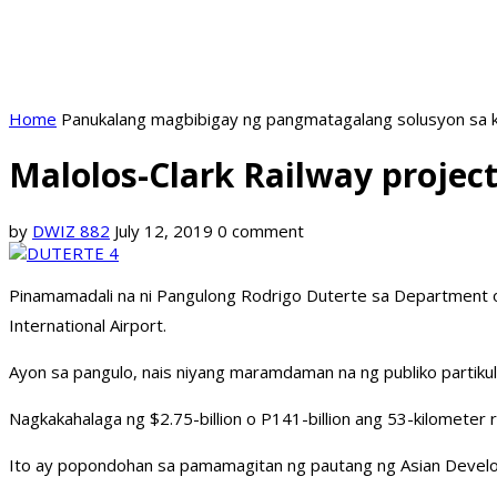
Home
Panukalang magbibigay ng pangmatagalang solusyon sa k
Malolos-Clark Railway projec
by
DWIZ 882
July 12, 2019
0 comment
Pinamamadali na ni Pangulong Rodrigo Duterte sa Department o
International Airport.
Ayon sa pangulo, nais niyang maramdaman na ng publiko partikul
Nagkakahalaga ng $2.75-billion o P141-billion ang 53-kilometer ra
Ito ay popondohan sa pamamagitan ng pautang ng Asian Devel