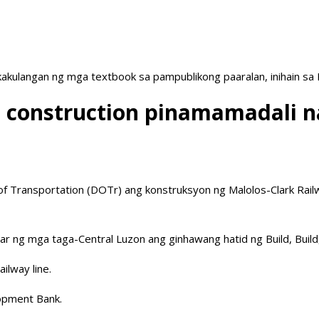
akulangan ng mga textbook sa pampublikong paaralan, inihain sa
t construction pinamamadali n
f Transportation (DOTr) ang konstruksyon ng Malolos-Clark Rail
ar ng mga taga-Central Luzon ang ginhawang hatid ng Build, Buil
ilway line.
opment Bank.