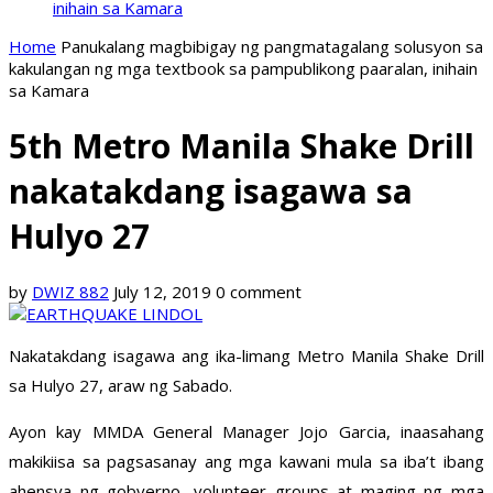
inihain sa Kamara
Home
Panukalang magbibigay ng pangmatagalang solusyon sa
kakulangan ng mga textbook sa pampublikong paaralan, inihain
sa Kamara
5th Metro Manila Shake Drill
nakatakdang isagawa sa
Hulyo 27
by
DWIZ 882
July 12, 2019
0 comment
Nakatakdang isagawa ang ika-limang Metro Manila Shake Drill
sa Hulyo 27, araw ng Sabado.
Ayon kay MMDA General Manager Jojo Garcia, inaasahang
makikiisa sa pagsasanay ang mga kawani mula sa iba’t ibang
ahensya ng gobyerno, volunteer groups at maging ng mga