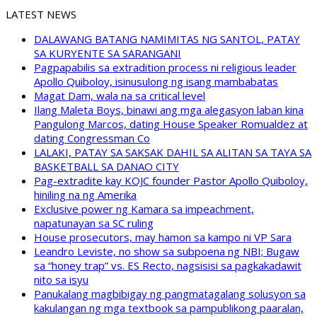
LATEST NEWS
DALAWANG BATANG NAMIMITAS NG SANTOL, PATAY
SA KURYENTE SA SARANGANI
Pagpapabilis sa extradition process ni religious leader
Apollo Quiboloy, isinusulong ng isang mambabatas
Magat Dam, wala na sa critical level
Ilang Maleta Boys, binawi ang mga alegasyon laban kina
Pangulong Marcos, dating House Speaker Romualdez at
dating Congressman Co
LALAKI, PATAY SA SAKSAK DAHIL SA ALITAN SA TAYA SA
BASKETBALL SA DANAO CITY
Pag-extradite kay KOJC founder Pastor Apollo Quiboloy,
hiniling na ng Amerika
Exclusive power ng Kamara sa impeachment,
napatunayan sa SC ruling
House prosecutors, may hamon sa kampo ni VP Sara
Leandro Leviste, no show sa subpoena ng NBI; Bugaw
sa “honey trap” vs. ES Recto, nagsisisi sa pagkakadawit
nito sa isyu
Panukalang magbibigay ng pangmatagalang solusyon sa
kakulangan ng mga textbook sa pampublikong paaralan,