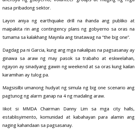
nasa pribadong sektor.
Layon aniya ng earthquake drill na ihanda ang publiko at
maipakita rin ang contingency plans ng gobyerno sa oras na
tumama sa kalakhang Maynila ang tinatawag na “the big one”.
Dagdag pa ni Garcia, kung ang mga nakalipas na pagsasanay ay
ginawa sa araw ng may pasok sa trabaho at eskwelahan,
ngayon ay sinadyang gawin ng weekend at sa oras kung kailan
karamihan ay tulog pa.
Magsisilbi umanong hudyat ng simula ng big one scenario ang
pagtunog ng alarm ganap na 4 ng madaling araw.
Iikot si MMDA Chairman Danny Lim sa mga city halls,
establisyimento, komunidad at kabahayan para alamin ang
naging kahandaan sa pagsasanay.