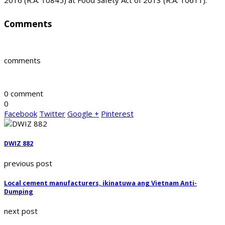
2016 (R.A. 10845) at Food Safety Act of 2013 (R.A. 10611).
Comments
comments
0 comment
0
Facebook
Twitter
Google +
Pinterest
DWIZ 882
previous post
Local cement manufacturers, ikinatuwa ang Vietnam Anti-
Dumping
next post