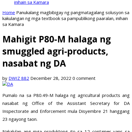
inihain sa Kamara
Home
Panukalang magbibigay ng pangmatagalang solusyon sa
kakulangan ng mga textbook sa pampublikong paaralan, inihain
sa Kamara
Mahigit P80-M halaga ng
smuggled agri-products,
nasabat ng DA
by
DWIZ 882
December 28, 2022
0 comment
Pumalo na sa P80.49-M halaga ng agricultural products ang
nasabat ng Office of the Assistant Secretary for DA
Inspectorate and Enforcement mula Disyembre 21 hanggang
23 ngayong taon.
Nakalulan ang mga produktong ito sa 12 container vans sa