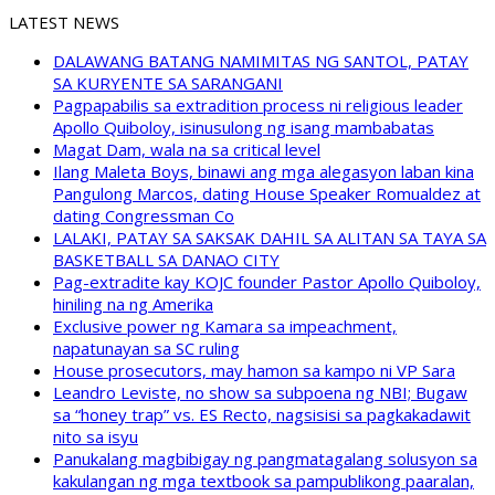
LATEST NEWS
DALAWANG BATANG NAMIMITAS NG SANTOL, PATAY
SA KURYENTE SA SARANGANI
Pagpapabilis sa extradition process ni religious leader
Apollo Quiboloy, isinusulong ng isang mambabatas
Magat Dam, wala na sa critical level
Ilang Maleta Boys, binawi ang mga alegasyon laban kina
Pangulong Marcos, dating House Speaker Romualdez at
dating Congressman Co
LALAKI, PATAY SA SAKSAK DAHIL SA ALITAN SA TAYA SA
BASKETBALL SA DANAO CITY
Pag-extradite kay KOJC founder Pastor Apollo Quiboloy,
hiniling na ng Amerika
Exclusive power ng Kamara sa impeachment,
napatunayan sa SC ruling
House prosecutors, may hamon sa kampo ni VP Sara
Leandro Leviste, no show sa subpoena ng NBI; Bugaw
sa “honey trap” vs. ES Recto, nagsisisi sa pagkakadawit
nito sa isyu
Panukalang magbibigay ng pangmatagalang solusyon sa
kakulangan ng mga textbook sa pampublikong paaralan,