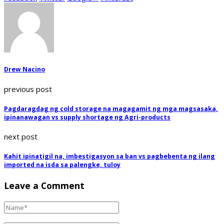
Drew Nacino
previous post
Pagdaragdag ng cold storage na magagamit ng mga magsasaka,
ipinanawagan vs supply shortage ng Agri-products
next post
Kahit ipinatigil na, imbestigasyon sa ban vs pagbebenta ng ilang
imported na isda sa palengke, tuloy
Leave a Comment