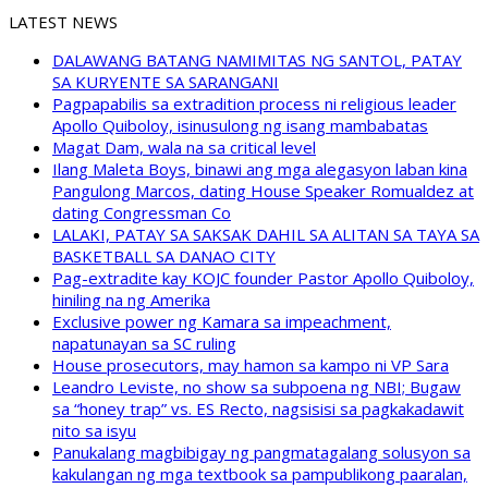
LATEST NEWS
DALAWANG BATANG NAMIMITAS NG SANTOL, PATAY
SA KURYENTE SA SARANGANI
Pagpapabilis sa extradition process ni religious leader
Apollo Quiboloy, isinusulong ng isang mambabatas
Magat Dam, wala na sa critical level
Ilang Maleta Boys, binawi ang mga alegasyon laban kina
Pangulong Marcos, dating House Speaker Romualdez at
dating Congressman Co
LALAKI, PATAY SA SAKSAK DAHIL SA ALITAN SA TAYA SA
BASKETBALL SA DANAO CITY
Pag-extradite kay KOJC founder Pastor Apollo Quiboloy,
hiniling na ng Amerika
Exclusive power ng Kamara sa impeachment,
napatunayan sa SC ruling
House prosecutors, may hamon sa kampo ni VP Sara
Leandro Leviste, no show sa subpoena ng NBI; Bugaw
sa “honey trap” vs. ES Recto, nagsisisi sa pagkakadawit
nito sa isyu
Panukalang magbibigay ng pangmatagalang solusyon sa
kakulangan ng mga textbook sa pampublikong paaralan,