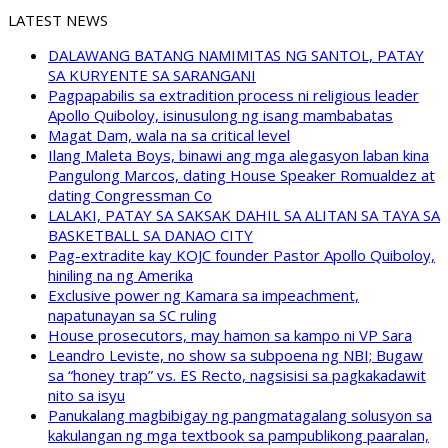
LATEST NEWS
DALAWANG BATANG NAMIMITAS NG SANTOL, PATAY
SA KURYENTE SA SARANGANI
Pagpapabilis sa extradition process ni religious leader
Apollo Quiboloy, isinusulong ng isang mambabatas
Magat Dam, wala na sa critical level
Ilang Maleta Boys, binawi ang mga alegasyon laban kina
Pangulong Marcos, dating House Speaker Romualdez at
dating Congressman Co
LALAKI, PATAY SA SAKSAK DAHIL SA ALITAN SA TAYA SA
BASKETBALL SA DANAO CITY
Pag-extradite kay KOJC founder Pastor Apollo Quiboloy,
hiniling na ng Amerika
Exclusive power ng Kamara sa impeachment,
napatunayan sa SC ruling
House prosecutors, may hamon sa kampo ni VP Sara
Leandro Leviste, no show sa subpoena ng NBI; Bugaw
sa “honey trap” vs. ES Recto, nagsisisi sa pagkakadawit
nito sa isyu
Panukalang magbibigay ng pangmatagalang solusyon sa
kakulangan ng mga textbook sa pampublikong paaralan,