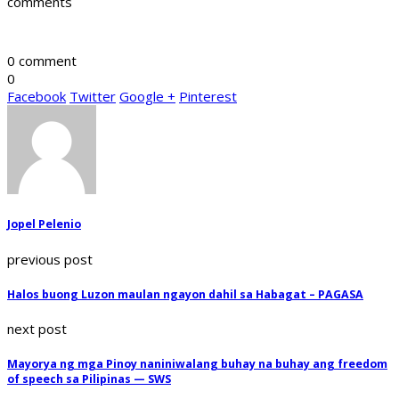
comments
0 comment
0
Facebook
Twitter
Google +
Pinterest
Jopel Pelenio
previous post
Halos buong Luzon maulan ngayon dahil sa Habagat – PAGASA
next post
Mayorya ng mga Pinoy naniniwalang buhay na buhay ang freedom
of speech sa Pilipinas — SWS