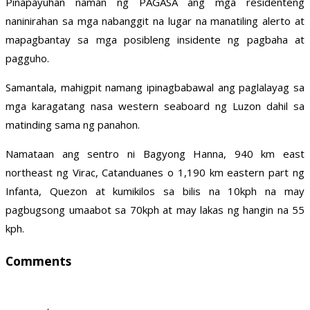
Pinapayuhan naman ng PAGASA ang mga residenteng
naninirahan sa mga nabanggit na lugar na manatiling alerto at
mapagbantay sa mga posibleng insidente ng pagbaha at
pagguho.
Samantala, mahigpit namang ipinagbabawal ang paglalayag sa
mga karagatang nasa western seaboard ng Luzon dahil sa
matinding sama ng panahon.
Namataan ang sentro ni Bagyong Hanna, 940 km east
northeast ng Virac, Catanduanes o 1,190 km eastern part ng
Infanta, Quezon at kumikilos sa bilis na 10kph na may
pagbugsong umaabot sa 70kph at may lakas ng hangin na 55
kph.
Comments