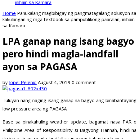
inihain sa Kamara
Home
Panukalang magbibigay ng pangmatagalang solusyon sa
kakulangan ng mga textbook sa pampublikong paaralan, inihain
sa Kamara
LPA ganap nang isang bagyo
pero hindi magla-landfall
ayon sa PAGASA
by
Jopel Pelenio
August 4, 2019
0 comment
Tuluyan nang naging isang ganap na bagyo ang binabantayang
low pressure area ng PAGASA.
Base sa pinakahuling weather update, bagamat nasa PAR o
Philippine Area of Responsibility si Bagyong Hannah, hindi na
ito inaasahang magla-landfall saan mang bahagi ng bansa.