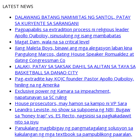
LATEST NEWS
DALAWANG BATANG NAMIMITAS NG SANTOL, PATAY
SA KURYENTE SA SARANGANI
Pagpapabilis sa extradition process ni religious leader
Apollo Quiboloy, isinusulong ng isang mambabatas
Magat Dam, wala na sa critical level
Ilang Maleta Boys, binawi ang mga alegasyon laban kina
Pangulong Marcos, dating House Speaker Romualdez at
dating Congressman Co
LALAKI, PATAY SA SAKSAK DAHIL SA ALITAN SA TAYA SA
BASKETBALL SA DANAO CITY
Pag-extradite kay KOJC founder Pastor Apollo Quiboloy,
hiniling na ng Amerika
Exclusive power ng Kamara sa impeachment,
napatunayan sa SC ruling
House prosecutors, may hamon sa kampo ni VP Sara
Leandro Leviste, no show sa subpoena ng NBI; Bugaw
sa “honey trap” vs. ES Recto, nagsisisi sa pagkakadawit
nito sa isyu
Panukalang magbibigay ng pangmatagalang solusyon sa
kakulangan ng mga textbook sa pampublikong paaralan,