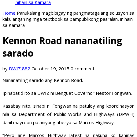
inihain sa Kamara
Home
Panukalang magbibigay ng pangmatagalang solusyon sa
kakulangan ng mga textbook sa pampublikong paaralan, inihain
sa Kamara
Kennon Road nananatiling
sarado
by
DWIZ 882
October 19, 2015
0 comment
Nananatiling sarado ang Kennon Road.
Ipinabatid ito sa DWIZ ni Benguet Governor Nestor Fongwan.
Kasabay nito, sinabi ni Fongwan na patuloy ang koordinasyon
nila sa Department of Public Works and Highways (DPWH)
dahil mayroon pa aniyang aberya sa Marcos Highway.
“Pero ang Marcos Highway latest na nakuha ko kaninag