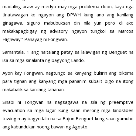
madaling araw ay medyo may mga problema doon, kaya nga
tinatawagan ko ngayon ang DPWH kung ano ang kanilang
ginagawa, siguro mabubuksan din nila yun pero di ako
makakapagbigay ng advisory ngayon tungkol sa Marcos
Highway.” Pahayag ni Fongwan.
Samantala, 1 ang naitalang patay sa lalawigan ng Benguet na
isa sa mga sinalanta ng bagyong Lando.
Ayon kay Fongwan, nagtungo sa kanyang bukirin ang biktima
para tignan ang kanyang mga pananim subalit bigo na itong
makabalik sa kanilang tahanan.
Sinabi ni Fongwan na nagsagawa na sila ng preemptive
evacuation sa mga lugar kung saan merong mga landslides
tuwing may bagyo lalo na sa Bajon Benguet kung saan gumuho
ang kabundukan noong buwan ng Agosto.