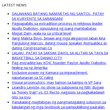
LATEST NEWS
DALAWANG BATANG NAMIMITAS NG SANTOL, PATAY
SA KURYENTE SA SARANGANI
Pagpapabilis sa extradition process ni religious leader
Apollo Quiboloy, isinusulong ng isang mambabatas
Magat Dam, wala na sa critical level
Ilang Maleta Boys, binawi ang mga alegasyon laban kina
Pangulong Marcos, dating House Speaker Romualdez at
dating Congressman Co
LALAKI, PATAY SA SAKSAK DAHIL SA ALITAN SA TAYA SA
BASKETBALL SA DANAO CITY
Pag-extradite kay KOJC founder Pastor Apollo Quiboloy,
hiniling na ng Amerika
Exclusive power ng Kamara sa impeachment,
napatunayan sa SC ruling
House prosecutors, may hamon sa kampo ni VP Sara
Leandro Leviste, no show sa subpoena ng NBI; Bugaw
sa “honey trap” vs. ES Recto, nagsisisi sa pagkakadawit
nito sa isyu
Panukalang magbibigay ng pangmatagalang solusyon sa
kakulangan ng mga textbook sa pampublikong paaralan,