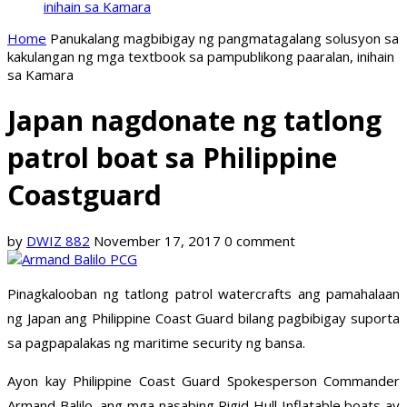
inihain sa Kamara
Home
Panukalang magbibigay ng pangmatagalang solusyon sa
kakulangan ng mga textbook sa pampublikong paaralan, inihain
sa Kamara
Japan nagdonate ng tatlong
patrol boat sa Philippine
Coastguard
by
DWIZ 882
November 17, 2017
0 comment
Pinagkalooban ng tatlong patrol watercrafts ang pamahalaan
ng Japan ang Philippine Coast Guard bilang pagbibigay suporta
sa pagpapalakas ng maritime security ng bansa.
Ayon kay Philippine Coast Guard Spokesperson Commander
Armand Balilo, ang mga nasabing Rigid Hull Inflatable boats ay