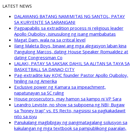
LATEST NEWS
DALAWANG BATANG NAMIMITAS NG SANTOL, PATAY
SA KURYENTE SA SARANGANI
Pagpapabilis sa extradition process ni religious leader
Apollo Quiboloy, isinusulong ng isang mambabatas
Magat Dam, wala na sa critical level
Ilang Maleta Boys, binawi ang mga alegasyon laban kina
Pangulong Marcos, dating House Speaker Romualdez at
dating Congressman Co
LALAKI, PATAY SA SAKSAK DAHIL SA ALITAN SA TAYA SA
BASKETBALL SA DANAO CITY
Pag-extradite kay KOJC founder Pastor Apollo Quiboloy,
hiniling na ng Amerika
Exclusive power ng Kamara sa impeachment,
napatunayan sa SC ruling
House prosecutors, may hamon sa kampo ni VP Sara
Leandro Leviste, no show sa subpoena ng NBI; Bugaw
sa “honey trap” vs. ES Recto, nagsisisi sa pagkakadawit
nito sa isyu
Panukalang magbibigay ng pangmatagalang solusyon sa
kakulangan ng mga textbook sa pampublikong paaralan,