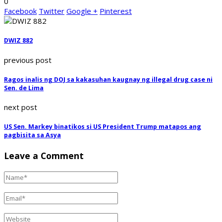
0
Facebook
Twitter
Google +
Pinterest
DWIZ 882
previous post
Ragos inalis ng DOJ sa kakasuhan kaugnay ng illegal drug case ni
Sen. de Lima
next post
US Sen. Markey binatikos si US President Trump matapos ang
pagbisita sa Asya
Leave a Comment