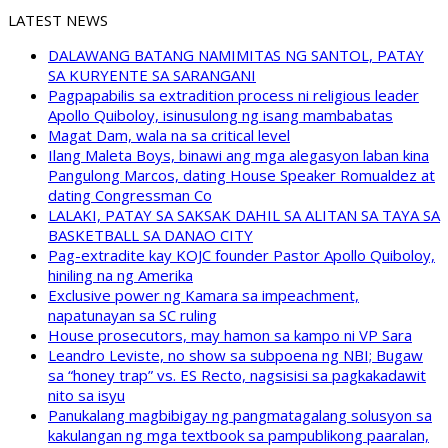
LATEST NEWS
DALAWANG BATANG NAMIMITAS NG SANTOL, PATAY
SA KURYENTE SA SARANGANI
Pagpapabilis sa extradition process ni religious leader
Apollo Quiboloy, isinusulong ng isang mambabatas
Magat Dam, wala na sa critical level
Ilang Maleta Boys, binawi ang mga alegasyon laban kina
Pangulong Marcos, dating House Speaker Romualdez at
dating Congressman Co
LALAKI, PATAY SA SAKSAK DAHIL SA ALITAN SA TAYA SA
BASKETBALL SA DANAO CITY
Pag-extradite kay KOJC founder Pastor Apollo Quiboloy,
hiniling na ng Amerika
Exclusive power ng Kamara sa impeachment,
napatunayan sa SC ruling
House prosecutors, may hamon sa kampo ni VP Sara
Leandro Leviste, no show sa subpoena ng NBI; Bugaw
sa “honey trap” vs. ES Recto, nagsisisi sa pagkakadawit
nito sa isyu
Panukalang magbibigay ng pangmatagalang solusyon sa
kakulangan ng mga textbook sa pampublikong paaralan,