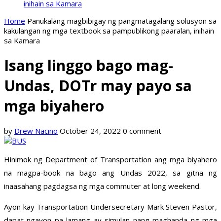
inihain sa Kamara
Home
Panukalang magbibigay ng pangmatagalang solusyon sa
kakulangan ng mga textbook sa pampublikong paaralan, inihain
sa Kamara
Isang linggo bago mag-
Undas, DOTr may payo sa
mga biyahero
by
Drew Nacino
October 24, 2022
0 comment
Hinimok ng Department of Transportation ang mga biyahero
na magpa-book na bago ang Undas 2022, sa gitna ng
inaasahang pagdagsa ng mga commuter at long weekend.
Ayon kay Transportation Undersecretary Mark Steven Pastor,
dapat ngayon pa lamang ay simulan nang maghanda ng mga