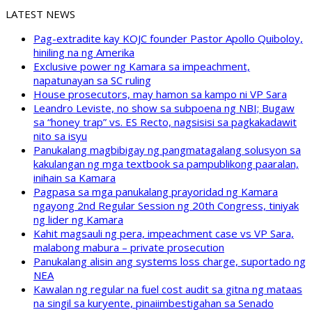
LATEST NEWS
Pag-extradite kay KOJC founder Pastor Apollo Quiboloy,
hiniling na ng Amerika
Exclusive power ng Kamara sa impeachment,
napatunayan sa SC ruling
House prosecutors, may hamon sa kampo ni VP Sara
Leandro Leviste, no show sa subpoena ng NBI; Bugaw
sa “honey trap” vs. ES Recto, nagsisisi sa pagkakadawit
nito sa isyu
Panukalang magbibigay ng pangmatagalang solusyon sa
kakulangan ng mga textbook sa pampublikong paaralan,
inihain sa Kamara
Pagpasa sa mga panukalang prayoridad ng Kamara
ngayong 2nd Regular Session ng 20th Congress, tiniyak
ng lider ng Kamara
Kahit magsauli ng pera, impeachment case vs VP Sara,
malabong mabura – private prosecution
Panukalang alisin ang systems loss charge, suportado ng
NEA
Kawalan ng regular na fuel cost audit sa gitna ng mataas
na singil sa kuryente, pinaiimbestigahan sa Senado