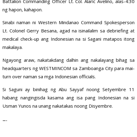
Battalion Commanding Officer Lt. Col. Alaric Avelino, alas-4:30
ng hapon, kahapon.
Sinabi naman ni Western Mindanao Command Spokesperson
Lt. Colonel Gerry Besana, agad na isinailalim sa debriefing at
medical check-up ang Indonesian na si Sagani matapos itong
makalaya.
Ngayong araw, nakatakdang dalhin ang nakalayang bihag sa
headquarters ng WESTMINCOM sa Zamboanga City para mai-
turn over naman sa mga Indonesian officials.
Si Saguni ay binihag ng Abu Sayyaf noong Setyembre 11
habang nangingisda kasama ang isa pang Indonesian na si
Usman Yunos na unang nakatakas noong Disyembre.
—-