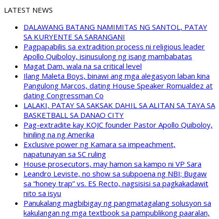
LATEST NEWS
DALAWANG BATANG NAMIMITAS NG SANTOL, PATAY
SA KURYENTE SA SARANGANI
Pagpapabilis sa extradition process ni religious leader
Apollo Quiboloy, isinusulong ng isang mambabatas
Magat Dam, wala na sa critical level
Ilang Maleta Boys, binawi ang mga alegasyon laban kina
Pangulong Marcos, dating House Speaker Romualdez at
dating Congressman Co
LALAKI, PATAY SA SAKSAK DAHIL SA ALITAN SA TAYA SA
BASKETBALL SA DANAO CITY
Pag-extradite kay KOJC founder Pastor Apollo Quiboloy,
hiniling na ng Amerika
Exclusive power ng Kamara sa impeachment,
napatunayan sa SC ruling
House prosecutors, may hamon sa kampo ni VP Sara
Leandro Leviste, no show sa subpoena ng NBI; Bugaw
sa “honey trap” vs. ES Recto, nagsisisi sa pagkakadawit
nito sa isyu
Panukalang magbibigay ng pangmatagalang solusyon sa
kakulangan ng mga textbook sa pampublikong paaralan,