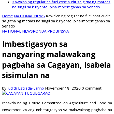
Kawalan ng regular na fuel cost audit sa gitna ng mataas
na singil sa kuryente, pinaiimbestigahan sa Senado
Home
NATIONAL NEWS
Kawalan ng regular na fuel cost audit
sa gitna ng mataas na singil sa kuryente, pinaiimbestigahan sa
Senado
NATIONAL NEWS
RONDA PROBINSYA
Imbestigasyon sa
nangyaring malawakang
pagbaha sa Cagayan, Isabela
sisimulan na
by
Judith Estrada-Larino
November 18, 2020
0 comment
Itinakda na ng House Committee on Agriculture and Food sa
November 24 ang imbestigasyon sa malawakang pagbaha na