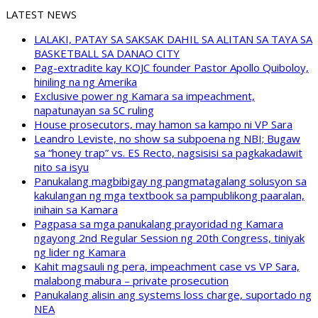
LATEST NEWS
LALAKI, PATAY SA SAKSAK DAHIL SA ALITAN SA TAYA SA
BASKETBALL SA DANAO CITY
Pag-extradite kay KOJC founder Pastor Apollo Quiboloy,
hiniling na ng Amerika
Exclusive power ng Kamara sa impeachment,
napatunayan sa SC ruling
House prosecutors, may hamon sa kampo ni VP Sara
Leandro Leviste, no show sa subpoena ng NBI; Bugaw
sa “honey trap” vs. ES Recto, nagsisisi sa pagkakadawit
nito sa isyu
Panukalang magbibigay ng pangmatagalang solusyon sa
kakulangan ng mga textbook sa pampublikong paaralan,
inihain sa Kamara
Pagpasa sa mga panukalang prayoridad ng Kamara
ngayong 2nd Regular Session ng 20th Congress, tiniyak
ng lider ng Kamara
Kahit magsauli ng pera, impeachment case vs VP Sara,
malabong mabura – private prosecution
Panukalang alisin ang systems loss charge, suportado ng
NEA