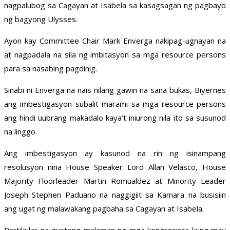
nagpalubog sa Cagayan at Isabela sa kasagsagan ng pagbayo
ng bagyong Ulysses.
Ayon kay Committee Chair Mark Enverga nakipag-ugnayan na
at nagpadala na sila ng imbitasyon sa mga resource persons
para sa nasabing pagdinig.
Sinabi ni Enverga na nais nilang gawin na sana bukas, Biyernes
ang imbestigasyon subalit marami sa mga resource persons
ang hindi uubrang makadalo kaya’t iniurong nila ito sa susunod
na linggo.
Ang imbestigasyon ay kasunod na rin ng isinampang
resolusyon nina House Speaker Lord Allan Velasco, House
Majority Floorleader Martin Romualdez at Minority Leader
Joseph Stephen Paduano na naggigiit sa Kamara na busisiin
ang ugat ng malawakang pagbaha sa Cagayan at Isabela.