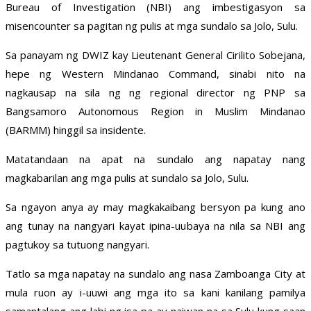
Bureau of Investigation (NBI) ang imbestigasyon sa
misencounter sa pagitan ng pulis at mga sundalo sa Jolo, Sulu.
Sa panayam ng DWIZ kay Lieutenant General Cirilito Sobejana,
hepe ng Western Mindanao Command, sinabi nito na
nagkausap na sila ng ng regional director ng PNP sa
Bangsamoro Autonomous Region in Muslim Mindanao
(BARMM) hinggil sa insidente.
Matatandaan na apat na sundalo ang napatay nang
magkabarilan ang mga pulis at sundalo sa Jolo, Sulu.
Sa ngayon anya ay may magkakaibang bersyon pa kung ano
ang tunay na nangyari kayat ipina-uubaya na nila sa NBI ang
pagtukoy sa tutuong nangyari.
Tatlo sa mga napatay na sundalo ang nasa Zamboanga City at
mula ruon ay i-uuwi ang mga ito sa kani kanilang pamilya