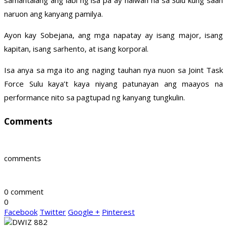
samantalang ang labi ng isa pa ay naiwan na sa Sulu kung saan
naruon ang kanyang pamilya.
Ayon kay Sobejana, ang mga napatay ay isang major, isang
kapitan, isang sarhento, at isang korporal.
Isa anya sa mga ito ang naging tauhan nya nuon sa Joint Task
Force Sulu kaya’t kaya niyang patunayan ang maayos na
performance nito sa pagtupad ng kanyang tungkulin.
Comments
comments
0 comment
0
Facebook
Twitter
Google +
Pinterest