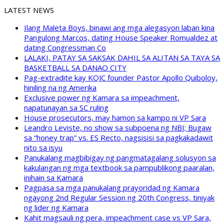
LATEST NEWS
Ilang Maleta Boys, binawi ang mga alegasyon laban kina
Pangulong Marcos, dating House Speaker Romualdez at
dating Congressman Co
LALAKI, PATAY SA SAKSAK DAHIL SA ALITAN SA TAYA SA
BASKETBALL SA DANAO CITY
Pag-extradite kay KOJC founder Pastor Apollo Quiboloy,
hiniling na ng Amerika
Exclusive power ng Kamara sa impeachment,
napatunayan sa SC ruling
House prosecutors, may hamon sa kampo ni VP Sara
Leandro Leviste, no show sa subpoena ng NBI; Bugaw
sa “honey trap” vs. ES Recto, nagsisisi sa pagkakadawit
nito sa isyu
Panukalang magbibigay ng pangmatagalang solusyon sa
kakulangan ng mga textbook sa pampublikong paaralan,
inihain sa Kamara
Pagpasa sa mga panukalang prayoridad ng Kamara
ngayong 2nd Regular Session ng 20th Congress, tiniyak
ng lider ng Kamara
Kahit magsauli ng pera, impeachment case vs VP Sara,