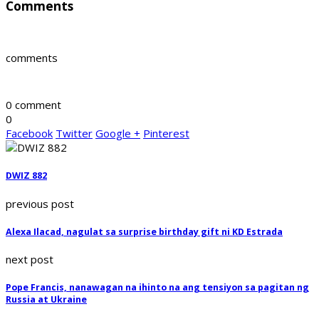
Comments
comments
0 comment
0
Facebook
Twitter
Google +
Pinterest
DWIZ 882
previous post
Alexa Ilacad, nagulat sa surprise birthday gift ni KD Estrada
next post
Pope Francis, nanawagan na ihinto na ang tensiyon sa pagitan ng
Russia at Ukraine