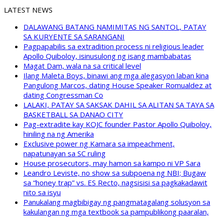
LATEST NEWS
DALAWANG BATANG NAMIMITAS NG SANTOL, PATAY
SA KURYENTE SA SARANGANI
Pagpapabilis sa extradition process ni religious leader
Apollo Quiboloy, isinusulong ng isang mambabatas
Magat Dam, wala na sa critical level
Ilang Maleta Boys, binawi ang mga alegasyon laban kina
Pangulong Marcos, dating House Speaker Romualdez at
dating Congressman Co
LALAKI, PATAY SA SAKSAK DAHIL SA ALITAN SA TAYA SA
BASKETBALL SA DANAO CITY
Pag-extradite kay KOJC founder Pastor Apollo Quiboloy,
hiniling na ng Amerika
Exclusive power ng Kamara sa impeachment,
napatunayan sa SC ruling
House prosecutors, may hamon sa kampo ni VP Sara
Leandro Leviste, no show sa subpoena ng NBI; Bugaw
sa “honey trap” vs. ES Recto, nagsisisi sa pagkakadawit
nito sa isyu
Panukalang magbibigay ng pangmatagalang solusyon sa
kakulangan ng mga textbook sa pampublikong paaralan,