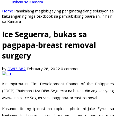
inihain sa Kamara
Home
Panukalang magbibigay ng pangmatagalang solusyon sa
kakulangan ng mga textbook sa pampublikong paaralan, inihain
sa Kamara
Ice Seguerra, bukas sa
pagpapa-breast removal
surgery
by
DWIZ 882
February 28, 2022
0 comment
Kinumpirma ni Film Development Council of the Philippines
(FDCP) Chairman Liza Diño-Seguerra na bukas din ang kaniyang
asawa na si Ice Seguerra sa pagpapa-breast removal.
Kasunod ito ng ipinost na topless photo ni Jake Zyrus sa
kaniyang Instagram account na umani ng papuri sa mga