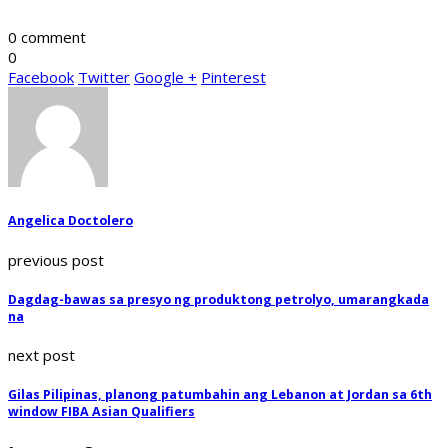
0 comment
0
Facebook
Twitter
Google +
Pinterest
Angelica Doctolero
previous post
Dagdag-bawas sa presyo ng produktong petrolyo, umarangkada
na
next post
Gilas Pilipinas, planong patumbahin ang Lebanon at Jordan sa 6th
window FIBA Asian Qualifiers