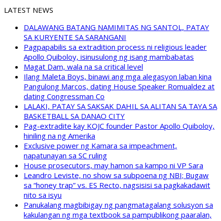
LATEST NEWS
DALAWANG BATANG NAMIMITAS NG SANTOL, PATAY
SA KURYENTE SA SARANGANI
Pagpapabilis sa extradition process ni religious leader
Apollo Quiboloy, isinusulong ng isang mambabatas
Magat Dam, wala na sa critical level
Ilang Maleta Boys, binawi ang mga alegasyon laban kina
Pangulong Marcos, dating House Speaker Romualdez at
dating Congressman Co
LALAKI, PATAY SA SAKSAK DAHIL SA ALITAN SA TAYA SA
BASKETBALL SA DANAO CITY
Pag-extradite kay KOJC founder Pastor Apollo Quiboloy,
hiniling na ng Amerika
Exclusive power ng Kamara sa impeachment,
napatunayan sa SC ruling
House prosecutors, may hamon sa kampo ni VP Sara
Leandro Leviste, no show sa subpoena ng NBI; Bugaw
sa “honey trap” vs. ES Recto, nagsisisi sa pagkakadawit
nito sa isyu
Panukalang magbibigay ng pangmatagalang solusyon sa
kakulangan ng mga textbook sa pampublikong paaralan,