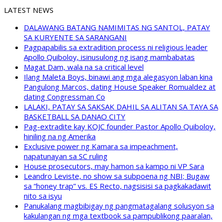
LATEST NEWS
DALAWANG BATANG NAMIMITAS NG SANTOL, PATAY
SA KURYENTE SA SARANGANI
Pagpapabilis sa extradition process ni religious leader
Apollo Quiboloy, isinusulong ng isang mambabatas
Magat Dam, wala na sa critical level
Ilang Maleta Boys, binawi ang mga alegasyon laban kina
Pangulong Marcos, dating House Speaker Romualdez at
dating Congressman Co
LALAKI, PATAY SA SAKSAK DAHIL SA ALITAN SA TAYA SA
BASKETBALL SA DANAO CITY
Pag-extradite kay KOJC founder Pastor Apollo Quiboloy,
hiniling na ng Amerika
Exclusive power ng Kamara sa impeachment,
napatunayan sa SC ruling
House prosecutors, may hamon sa kampo ni VP Sara
Leandro Leviste, no show sa subpoena ng NBI; Bugaw
sa “honey trap” vs. ES Recto, nagsisisi sa pagkakadawit
nito sa isyu
Panukalang magbibigay ng pangmatagalang solusyon sa
kakulangan ng mga textbook sa pampublikong paaralan,