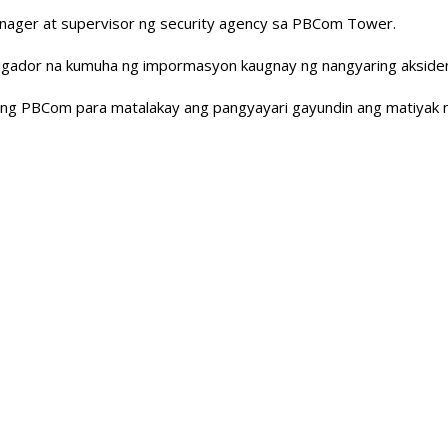
anager at supervisor ng security agency sa PBCom Tower.
tigador na kumuha ng impormasyon kaugnay ng nangyaring aksiden
n ng PBCom para matalakay ang pangyayari gayundin ang matiyak na