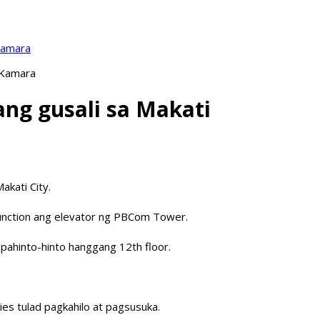
Kamara
 Kamara
ng gusali sa Makati
akati City.
function ang elevator ng PBCom Tower.
pahinto-hinto hanggang 12th floor.
ies tulad pagkahilo at pagsusuka.