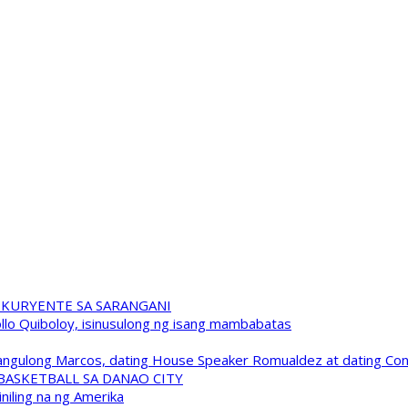
 KURYENTE SA SARANGANI
pollo Quiboloy, isinusulong ng isang mambabatas
 Pangulong Marcos, dating House Speaker Romualdez at dating C
A BASKETBALL SA DANAO CITY
niling na ng Amerika