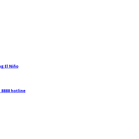
g El Niño
8888 hotline