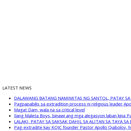
LATEST NEWS
DALAWANG BATANG NAMIMITAS NG SANTOL, PATAY SA
Pagpapabilis sa extradition process ni religious leader A
Magat Dam, wala na sa critical level
Ilang Maleta Boys, binawi ang mga alegasyon laban kina
LALAKI, PATAY SA SAKSAK DAHIL SA ALITAN SA TAYA S
Pag-extradite kay KOJC founder Pastor Apollo Quiboloy, hi