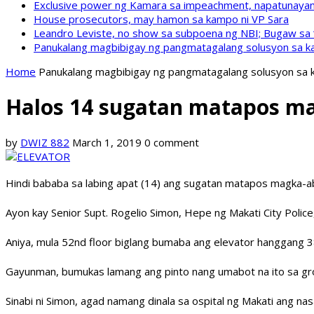
Exclusive power ng Kamara sa impeachment, napatunayan 
House prosecutors, may hamon sa kampo ni VP Sara
Leandro Leviste, no show sa subpoena ng NBI; Bugaw sa “h
Panukalang magbibigay ng pangmatagalang solusyon sa ka
Home
Panukalang magbibigay ng pangmatagalang solusyon sa k
Halos 14 sugatan matapos mag
by
DWIZ 882
March 1, 2019
0 comment
Hindi bababa sa labing apat (14) ang sugatan matapos magka-abe
Ayon kay Senior Supt. Rogelio Simon, Hepe ng Makati City Poli
Aniya, mula 52nd floor biglang bumaba ang elevator hanggang 
Gayunman, bumukas lamang ang pinto nang umabot na ito sa gro
Sinabi ni Simon, agad namang dinala sa ospital ng Makati ang na