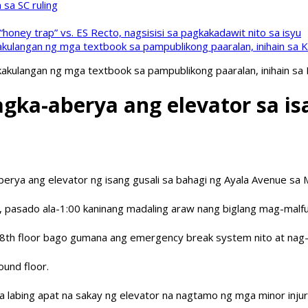
sa SC ruling
oney trap” vs. ES Recto, nagsisisi sa pagkakadawit nito sa isyu
kulangan ng mga textbook sa pampublikong paaralan, inihain sa 
akulangan ng mga textbook sa pampublikong paaralan, inihain sa
ka-aberya ang elevator sa isa
rya ang elevator ng isang gusali sa bahagi ng Ayala Avenue sa M
ce, pasado ala-1:00 kaninang madaling araw nang biglang mag-mal
38th floor bago gumana ang emergency break system nito at nag-
und floor.
sa labing apat na sakay ng elevator na nagtamo ng mga minor injur