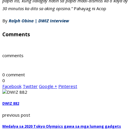
papel ito, kung ilalagay natin sa papel madi-dismiss ka o kaya ay
30 minutos ka dito sa aking opisina.”
Pahayag ni Acop
By
Ralph Obina | DWIZ Interview
Comments
comments
0 comment
0
Facebook
Twitter
Google +
Pinterest
DWIZ 882
previous post
Medalya sa 2020 Tokyo Olympics gawa sa mga lumang gadgets