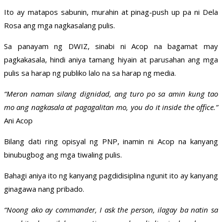
Ito ay matapos sabunin, murahin at pinag-push up pa ni Dela
Rosa ang mga nagkasalang pulis.
Sa panayam ng DWIZ, sinabi ni Acop na bagamat may
pagkakasala, hindi aniya tamang hiyain at parusahan ang mga
pulis sa harap ng publiko lalo na sa harap ng media.
“Meron naman silang dignidad, ang turo po sa amin kung tao
mo ang nagkasala at pagagalitan mo, you do it inside the office.”
Ani Acop
Bilang dati ring opisyal ng PNP, inamin ni Acop na kanyang
binubugbog ang mga tiwaling pulis.
Bahagi aniya ito ng kanyang pagdidisiplina ngunit ito ay kanyang
ginagawa nang pribado.
“Noong ako ay commander, I ask the person, ilagay ba natin sa