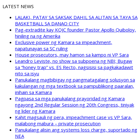
LATEST NEWS
LALAKI, PATAY SA SAKSAK DAHIL SA ALITAN SA TAYA SA
BASKETBALL SA DANAO CITY
Pag-extradite kay KOJC founder Pastor Apollo Quiboloy,
hiniling na ng Amerika
Exclusive power ng Kamara sa impeachment,
napatunayan sa SC ruling
House prosecutors, may hamon sa kampo ni VP Sara
Leandro Leviste, no show sa subpoena ng NBI; Bugaw
sa “honey trap” vs. ES Recto, nagsisisi sa pagkakadawit
nito sa isyu
Panukalang magbibigay ng pangmatagalang solusyon sa
kakulangan ng mga textbook sa pampublikong paaralan,
inihain sa Kamara
Pagpasa sa mga panukalang prayoridad ng Kamara
ngayong 2nd Regular Session ng 20th Congress, tiniyak
ng lider ng Kamara
Kahit magsauli ng pera, impeachment case vs VP Sara,
malabong mabura – private prosecution
Panukalang alisin ang systems loss charge, suportado ng
NEA