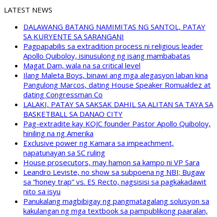
LATEST NEWS
DALAWANG BATANG NAMIMITAS NG SANTOL, PATAY
SA KURYENTE SA SARANGANI
Pagpapabilis sa extradition process ni religious leader
Apollo Quiboloy, isinusulong ng isang mambabatas
Magat Dam, wala na sa critical level
Ilang Maleta Boys, binawi ang mga alegasyon laban kina
Pangulong Marcos, dating House Speaker Romualdez at
dating Congressman Co
LALAKI, PATAY SA SAKSAK DAHIL SA ALITAN SA TAYA SA
BASKETBALL SA DANAO CITY
Pag-extradite kay KOJC founder Pastor Apollo Quiboloy,
hiniling na ng Amerika
Exclusive power ng Kamara sa impeachment,
napatunayan sa SC ruling
House prosecutors, may hamon sa kampo ni VP Sara
Leandro Leviste, no show sa subpoena ng NBI; Bugaw
sa “honey trap” vs. ES Recto, nagsisisi sa pagkakadawit
nito sa isyu
Panukalang magbibigay ng pangmatagalang solusyon sa
kakulangan ng mga textbook sa pampublikong paaralan,