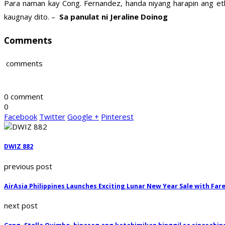
Para naman kay Cong. Fernandez, handa niyang harapin ang et
kaugnay dito. –
Sa panulat ni Jeraline Doinog
Comments
comments
0 comment
0
Facebook
Twitter
Google +
Pinterest
DWIZ 882
previous post
AirAsia Philippines Launches Exciting Lunar New Year Sale with Fare
next post