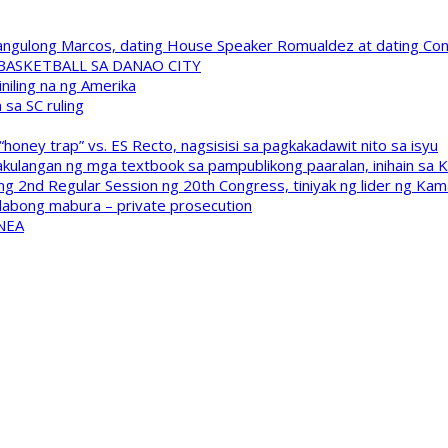
 Pangulong Marcos, dating House Speaker Romualdez at dating C
A BASKETBALL SA DANAO CITY
niling na ng Amerika
sa SC ruling
oney trap” vs. ES Recto, nagsisisi sa pagkakadawit nito sa isyu
kulangan ng mga textbook sa pampublikong paaralan, inihain sa 
 2nd Regular Session ng 20th Congress, tiniyak ng lider ng Kam
labong mabura – private prosecution
 NEA