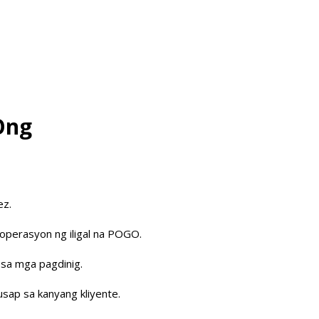
Ong
ez.
 operasyon ng iligal na POGO.
sa mga pagdinig.
usap sa kanyang kliyente.