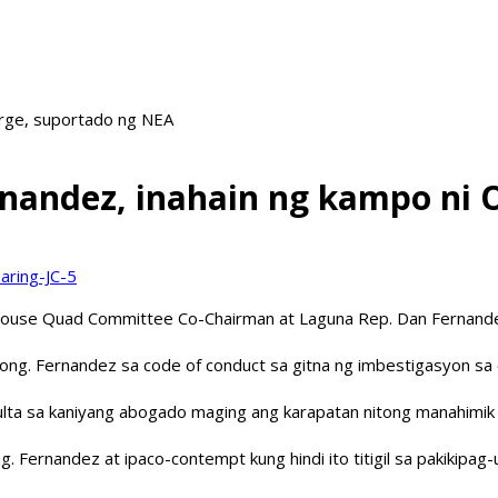
arge, suportado ng NEA
ernandez, inahain ng kampo ni 
i House Quad Committee Co-Chairman at Laguna Rep. Dan Fernand
Cong. Fernandez sa code of conduct sa gitna ng imbestigasyon sa
ta sa kaniyang abogado maging ang karapatan nitong manahimik 
g. Fernandez at ipaco-contempt kung hindi ito titigil sa pakikipag-