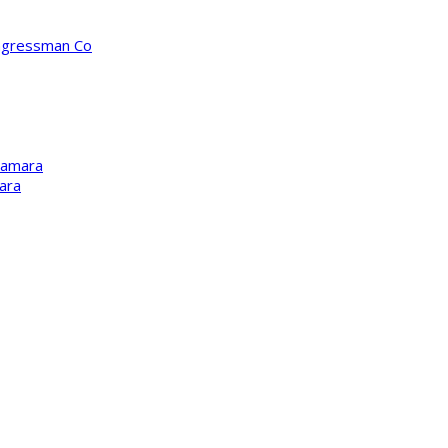
ongressman Co
Kamara
ara