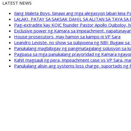
LATEST NEWS
Ilang Maleta Boys, binawi ang mga alegasyon laban kina
LALAKI, PATAY SA SAKSAK DAHIL SA ALITAN SA TAYA S
Pag-extradite kay KOJC founder Pastor Apollo Quiboloy, hi
Exclusive power ng Kamara sa impeachment, napatunayan 
House prosecutors, may hamon sa kampo ni VP Sara
Leandro Leviste, no show sa subpoena ng NBI; Bugaw sa “h
Panukalang magbibigay ng pangmatagalang solusyon sa ka
Pagpasa sa mga panukalang prayoridad ng Kamara ngayong
Kahit magsauli ng pera, impeachment case vs VP Sara, ma
Panukalang alisin ang systems loss charge, suportado ng