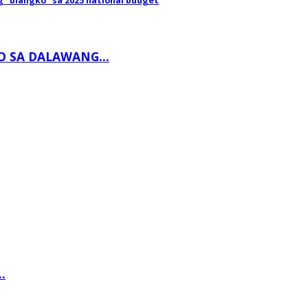
g “blangko” sa 2025 national budget
 SA DALAWANG...
.