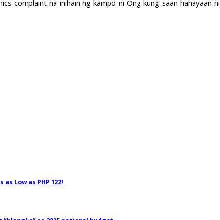
hics complaint na inihain ng kampo ni Ong kung saan hahayaan 
s as Low as PHP 122!