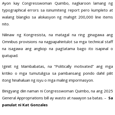
Ayon kay Congresswoman Quimbo, nagkaroon lamang ng
typographical errors sa isinumiteng report pero kumpleto at
walang blangko sa alokasyon ng mahigit 200,000 line items
nito.
Nilinaw ng Kongresista, na matagal na ring ginagawa ang
Omnibus provisions na nagpapahintulot sa mga technical staff
na isagawa ang angkop na pagtatama bago ito isapinal o
ipatupad.
Iginiit ng Mambabatas, na “Politically motivated” ang mga
kritiko o mga tumutuligsa sa pambansang pondo dahil pilit
itong hinahaluan ng isyu o mga maling impormasyon.
Binigyang diin naman ni Congresswoman Quimbo, na ang 2025
General Appropriations bill ay wasto at naaayon sa batas. –
Sa
panulat ni Kat Gonzales