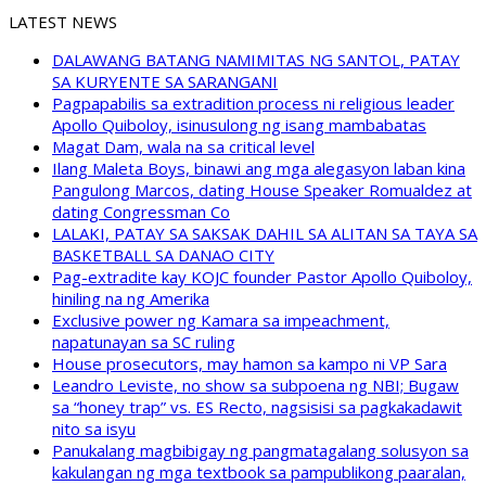
LATEST NEWS
DALAWANG BATANG NAMIMITAS NG SANTOL, PATAY
SA KURYENTE SA SARANGANI
Pagpapabilis sa extradition process ni religious leader
Apollo Quiboloy, isinusulong ng isang mambabatas
Magat Dam, wala na sa critical level
Ilang Maleta Boys, binawi ang mga alegasyon laban kina
Pangulong Marcos, dating House Speaker Romualdez at
dating Congressman Co
LALAKI, PATAY SA SAKSAK DAHIL SA ALITAN SA TAYA SA
BASKETBALL SA DANAO CITY
Pag-extradite kay KOJC founder Pastor Apollo Quiboloy,
hiniling na ng Amerika
Exclusive power ng Kamara sa impeachment,
napatunayan sa SC ruling
House prosecutors, may hamon sa kampo ni VP Sara
Leandro Leviste, no show sa subpoena ng NBI; Bugaw
sa “honey trap” vs. ES Recto, nagsisisi sa pagkakadawit
nito sa isyu
Panukalang magbibigay ng pangmatagalang solusyon sa
kakulangan ng mga textbook sa pampublikong paaralan,