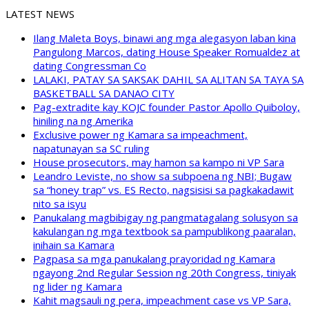
LATEST NEWS
Ilang Maleta Boys, binawi ang mga alegasyon laban kina
Pangulong Marcos, dating House Speaker Romualdez at
dating Congressman Co
LALAKI, PATAY SA SAKSAK DAHIL SA ALITAN SA TAYA SA
BASKETBALL SA DANAO CITY
Pag-extradite kay KOJC founder Pastor Apollo Quiboloy,
hiniling na ng Amerika
Exclusive power ng Kamara sa impeachment,
napatunayan sa SC ruling
House prosecutors, may hamon sa kampo ni VP Sara
Leandro Leviste, no show sa subpoena ng NBI; Bugaw
sa “honey trap” vs. ES Recto, nagsisisi sa pagkakadawit
nito sa isyu
Panukalang magbibigay ng pangmatagalang solusyon sa
kakulangan ng mga textbook sa pampublikong paaralan,
inihain sa Kamara
Pagpasa sa mga panukalang prayoridad ng Kamara
ngayong 2nd Regular Session ng 20th Congress, tiniyak
ng lider ng Kamara
Kahit magsauli ng pera, impeachment case vs VP Sara,