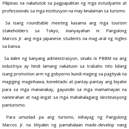
Pilipinas na nakatutok sa pagpapalitan ng mga estudyante at
professionals sa mga institusyon na may kinalaman sa turismo.
Sa isang roundtable meeting kasama ang mga tourism
stakeholders sa Tokyo, inanyayahan ni Pangulong
Marcos Jr. ang mga Japanese students na mag-aral ng Ingles
sa bansa.
Sa ilalim ng kanyang administrasyon, sinabi ni PBBM na ang
industriya ay hindi lamang nakatuon sa trabaho nito bilang
isang promotion arm ng gobyerno kundi maging sa pagtiyak na
magiging maginhawa, konektado at pantay-pantay ang biyahe
para sa mga mananakay, gayundin sa mga mamamayan na
naninirahan at nag-iingat sa mga mahahalagang destinasyong
panturismo.
Para umunlad pa ang turismo, inihayag ng Pangulong
Marcos Jr. na titiyakin ng pamahalaan made-develop nang