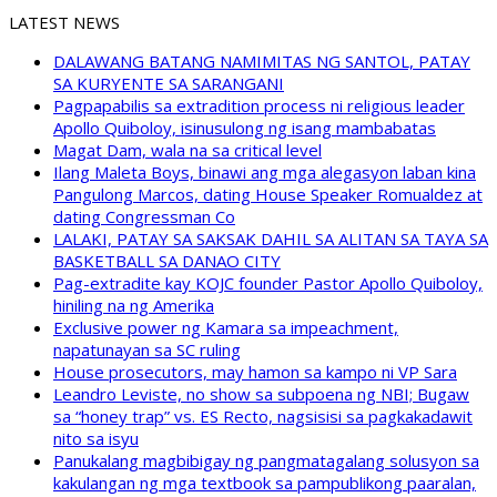
LATEST NEWS
DALAWANG BATANG NAMIMITAS NG SANTOL, PATAY
SA KURYENTE SA SARANGANI
Pagpapabilis sa extradition process ni religious leader
Apollo Quiboloy, isinusulong ng isang mambabatas
Magat Dam, wala na sa critical level
Ilang Maleta Boys, binawi ang mga alegasyon laban kina
Pangulong Marcos, dating House Speaker Romualdez at
dating Congressman Co
LALAKI, PATAY SA SAKSAK DAHIL SA ALITAN SA TAYA SA
BASKETBALL SA DANAO CITY
Pag-extradite kay KOJC founder Pastor Apollo Quiboloy,
hiniling na ng Amerika
Exclusive power ng Kamara sa impeachment,
napatunayan sa SC ruling
House prosecutors, may hamon sa kampo ni VP Sara
Leandro Leviste, no show sa subpoena ng NBI; Bugaw
sa “honey trap” vs. ES Recto, nagsisisi sa pagkakadawit
nito sa isyu
Panukalang magbibigay ng pangmatagalang solusyon sa
kakulangan ng mga textbook sa pampublikong paaralan,