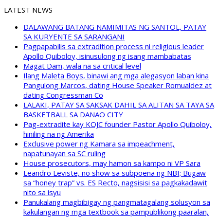
LATEST NEWS
DALAWANG BATANG NAMIMITAS NG SANTOL, PATAY
SA KURYENTE SA SARANGANI
Pagpapabilis sa extradition process ni religious leader
Apollo Quiboloy, isinusulong ng isang mambabatas
Magat Dam, wala na sa critical level
Ilang Maleta Boys, binawi ang mga alegasyon laban kina
Pangulong Marcos, dating House Speaker Romualdez at
dating Congressman Co
LALAKI, PATAY SA SAKSAK DAHIL SA ALITAN SA TAYA SA
BASKETBALL SA DANAO CITY
Pag-extradite kay KOJC founder Pastor Apollo Quiboloy,
hiniling na ng Amerika
Exclusive power ng Kamara sa impeachment,
napatunayan sa SC ruling
House prosecutors, may hamon sa kampo ni VP Sara
Leandro Leviste, no show sa subpoena ng NBI; Bugaw
sa “honey trap” vs. ES Recto, nagsisisi sa pagkakadawit
nito sa isyu
Panukalang magbibigay ng pangmatagalang solusyon sa
kakulangan ng mga textbook sa pampublikong paaralan,