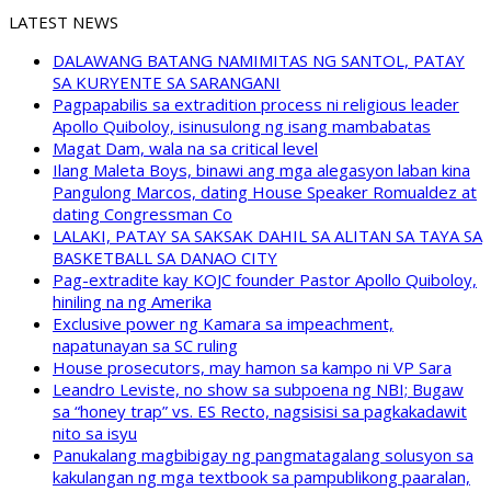
LATEST NEWS
DALAWANG BATANG NAMIMITAS NG SANTOL, PATAY
SA KURYENTE SA SARANGANI
Pagpapabilis sa extradition process ni religious leader
Apollo Quiboloy, isinusulong ng isang mambabatas
Magat Dam, wala na sa critical level
Ilang Maleta Boys, binawi ang mga alegasyon laban kina
Pangulong Marcos, dating House Speaker Romualdez at
dating Congressman Co
LALAKI, PATAY SA SAKSAK DAHIL SA ALITAN SA TAYA SA
BASKETBALL SA DANAO CITY
Pag-extradite kay KOJC founder Pastor Apollo Quiboloy,
hiniling na ng Amerika
Exclusive power ng Kamara sa impeachment,
napatunayan sa SC ruling
House prosecutors, may hamon sa kampo ni VP Sara
Leandro Leviste, no show sa subpoena ng NBI; Bugaw
sa “honey trap” vs. ES Recto, nagsisisi sa pagkakadawit
nito sa isyu
Panukalang magbibigay ng pangmatagalang solusyon sa
kakulangan ng mga textbook sa pampublikong paaralan,