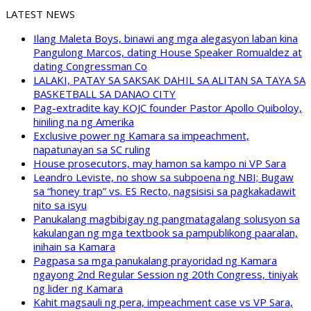
LATEST NEWS
Ilang Maleta Boys, binawi ang mga alegasyon laban kina
Pangulong Marcos, dating House Speaker Romualdez at
dating Congressman Co
LALAKI, PATAY SA SAKSAK DAHIL SA ALITAN SA TAYA SA
BASKETBALL SA DANAO CITY
Pag-extradite kay KOJC founder Pastor Apollo Quiboloy,
hiniling na ng Amerika
Exclusive power ng Kamara sa impeachment,
napatunayan sa SC ruling
House prosecutors, may hamon sa kampo ni VP Sara
Leandro Leviste, no show sa subpoena ng NBI; Bugaw
sa “honey trap” vs. ES Recto, nagsisisi sa pagkakadawit
nito sa isyu
Panukalang magbibigay ng pangmatagalang solusyon sa
kakulangan ng mga textbook sa pampublikong paaralan,
inihain sa Kamara
Pagpasa sa mga panukalang prayoridad ng Kamara
ngayong 2nd Regular Session ng 20th Congress, tiniyak
ng lider ng Kamara
Kahit magsauli ng pera, impeachment case vs VP Sara,