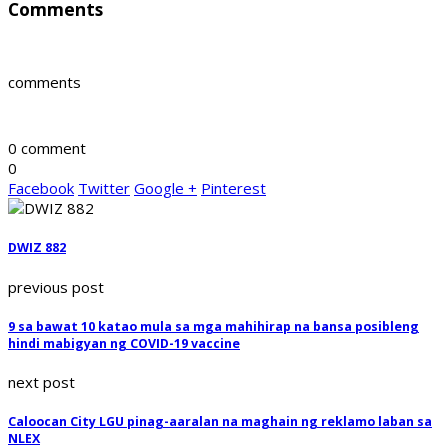
Comments
comments
0 comment
0
Facebook
Twitter
Google +
Pinterest
DWIZ 882
previous post
9 sa bawat 10 katao mula sa mga mahihirap na bansa posibleng
hindi mabigyan ng COVID-19 vaccine
next post
Caloocan City LGU pinag-aaralan na maghain ng reklamo laban sa
NLEX