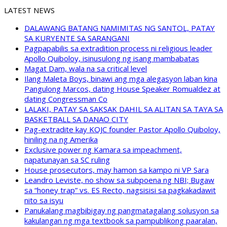
LATEST NEWS
DALAWANG BATANG NAMIMITAS NG SANTOL, PATAY
SA KURYENTE SA SARANGANI
Pagpapabilis sa extradition process ni religious leader
Apollo Quiboloy, isinusulong ng isang mambabatas
Magat Dam, wala na sa critical level
Ilang Maleta Boys, binawi ang mga alegasyon laban kina
Pangulong Marcos, dating House Speaker Romualdez at
dating Congressman Co
LALAKI, PATAY SA SAKSAK DAHIL SA ALITAN SA TAYA SA
BASKETBALL SA DANAO CITY
Pag-extradite kay KOJC founder Pastor Apollo Quiboloy,
hiniling na ng Amerika
Exclusive power ng Kamara sa impeachment,
napatunayan sa SC ruling
House prosecutors, may hamon sa kampo ni VP Sara
Leandro Leviste, no show sa subpoena ng NBI; Bugaw
sa “honey trap” vs. ES Recto, nagsisisi sa pagkakadawit
nito sa isyu
Panukalang magbibigay ng pangmatagalang solusyon sa
kakulangan ng mga textbook sa pampublikong paaralan,