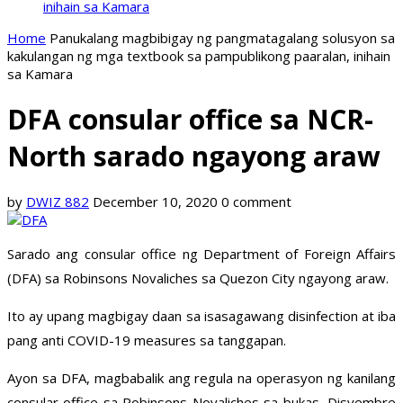
inihain sa Kamara
Home
Panukalang magbibigay ng pangmatagalang solusyon sa
kakulangan ng mga textbook sa pampublikong paaralan, inihain
sa Kamara
DFA consular office sa NCR-
North sarado ngayong araw
by
DWIZ 882
December 10, 2020
0 comment
Sarado ang consular office ng Department of Foreign Affairs
(DFA) sa Robinsons Novaliches sa Quezon City ngayong araw.
Ito ay upang magbigay daan sa isasagawang disinfection at iba
pang anti COVID-19 measures sa tanggapan.
Ayon sa DFA, magbabalik ang regula na operasyon ng kanilang
consular office sa Robinsons Novaliches sa bukas, Disyembre