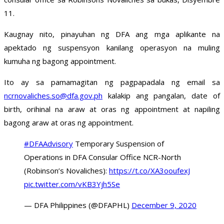
11.
Kaugnay nito, pinayuhan ng DFA ang mga aplikante na
apektado ng suspensyon kanilang operasyon na muling
kumuha ng bagong appointment.
Ito ay sa pamamagitan ng pagpapadala ng email sa
ncrnovaliches.so@dfa.gov.ph
kalakip ang pangalan, date of
birth, orihinal na araw at oras ng appointment at napiling
bagong araw at oras ng appointment.
#DFAAdvisory
Temporary Suspension of
Operations in DFA Consular Office NCR-North
(Robinson’s Novaliches):
https://t.co/XA3ooufexJ
pic.twitter.com/vKB3Yjh5Se
— DFA Philippines (@DFAPHL)
December 9, 2020