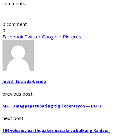
comments
0 comment
0
Facebook
Twitter
Google +
Pinterest
Judith Estrada-Larino
previous post
MRT 3 magpapatupad ng tigil operasyon — DOTr
next post
104 volcanic earthquakes naitala sa bulkang Kanlaon