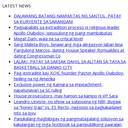
LATEST NEWS
DALAWANG BATANG NAMIMITAS NG SANTOL, PATAY
SA KURYENTE SA SARANGANI
Pagpapabilis sa extradition process ni religious leader
Apollo Quiboloy, isinusulong ng isang mambabatas
Magat Dam, wala na sa critical level
Ilang Maleta Boys, binawi ang mga alegasyon laban kina
Pangulong Marcos, dating House Speaker Romualdez at
dating Congressman Co
LALAKI, PATAY SA SAKSAK DAHIL SA ALITAN SA TAYA SA
BASKETBALL SA DANAO CITY
Pag-extradite kay KOJC founder Pastor Apollo Quiboloy,
hiniling na ng Amerika
Exclusive power ng Kamara sa impeachment,
napatunayan sa SC ruling
House prosecutors, may hamon sa kampo ni VP Sara
Leandro Leviste, no show sa subpoena ng NBI; Bugaw
sa “honey trap” vs. ES Recto, nagsisisi sa pagkakadawit
nito sa isyu
Panukalang magbibigay ng pangmatagalang solusyon sa
kakulangan ng mga textbook sa pampublikong paaralan,