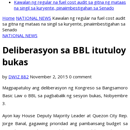
Kawalan ng regular na fuel cost audit sa gitna ng mataas
na singil sa kuryente, pinaiimbestigahan sa Senado
Home
NATIONAL NEWS
Kawalan ng regular na fuel cost audit
sa gitna ng mataas na singil sa kuryente, pinaiimbestigahan sa
Senado
NATIONAL NEWS
Deliberasyon sa BBL itutuloy
bukas
by
DWIZ 882
November 2, 2015
0 comment
Magpapatuloy ang deliberasyon ng Kongreso sa Bangsamoro
Basic Law o BBL sa pagbabalik ng sesyon bukas, Nobyembre
3.
Ayon kay House Deputy Majority Leader at Quezon City Rep.
Jorge Banal, gagawing prioridad ang pambansang budget sa