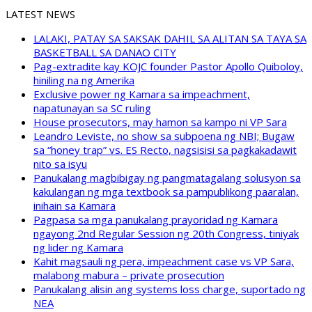
LATEST NEWS
LALAKI, PATAY SA SAKSAK DAHIL SA ALITAN SA TAYA SA
BASKETBALL SA DANAO CITY
Pag-extradite kay KOJC founder Pastor Apollo Quiboloy,
hiniling na ng Amerika
Exclusive power ng Kamara sa impeachment,
napatunayan sa SC ruling
House prosecutors, may hamon sa kampo ni VP Sara
Leandro Leviste, no show sa subpoena ng NBI; Bugaw
sa “honey trap” vs. ES Recto, nagsisisi sa pagkakadawit
nito sa isyu
Panukalang magbibigay ng pangmatagalang solusyon sa
kakulangan ng mga textbook sa pampublikong paaralan,
inihain sa Kamara
Pagpasa sa mga panukalang prayoridad ng Kamara
ngayong 2nd Regular Session ng 20th Congress, tiniyak
ng lider ng Kamara
Kahit magsauli ng pera, impeachment case vs VP Sara,
malabong mabura – private prosecution
Panukalang alisin ang systems loss charge, suportado ng
NEA