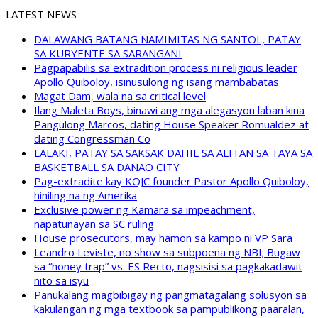
LATEST NEWS
DALAWANG BATANG NAMIMITAS NG SANTOL, PATAY
SA KURYENTE SA SARANGANI
Pagpapabilis sa extradition process ni religious leader
Apollo Quiboloy, isinusulong ng isang mambabatas
Magat Dam, wala na sa critical level
Ilang Maleta Boys, binawi ang mga alegasyon laban kina
Pangulong Marcos, dating House Speaker Romualdez at
dating Congressman Co
LALAKI, PATAY SA SAKSAK DAHIL SA ALITAN SA TAYA SA
BASKETBALL SA DANAO CITY
Pag-extradite kay KOJC founder Pastor Apollo Quiboloy,
hiniling na ng Amerika
Exclusive power ng Kamara sa impeachment,
napatunayan sa SC ruling
House prosecutors, may hamon sa kampo ni VP Sara
Leandro Leviste, no show sa subpoena ng NBI; Bugaw
sa “honey trap” vs. ES Recto, nagsisisi sa pagkakadawit
nito sa isyu
Panukalang magbibigay ng pangmatagalang solusyon sa
kakulangan ng mga textbook sa pampublikong paaralan,