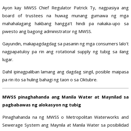
Ayon kay MWSS Chief Regulator Patrick Ty, nagpasiya ang
board of trustees na huwag munang gumawa ng mga
mahahalagang hakbang hangga’t hindi pa nakaka-upo sa
pwesto ang bagong administrator ng MWSS.
Gayundin, makapagdagdag sa pasanin ng mga consumers lalo’t
nagpapatuloy pa rin ang rotational supply ng tubig sa ilang
lugar.
Dahil ipinagpaliban lamang ang dagdag singil, posible maipasa
pa rin ito sa huling bahagi ng taon o sa Oktubre.
MWSS pinaghahanda ang Manila Water at Maynilad sa
pagbabawas ng alokasyon ng tubig
Pinaghahanda na ng MWSS o Metropolitan Waterworks and
Sewerage System ang Maynila at Manila Water sa posibilidad