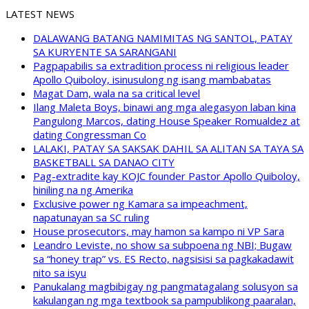
LATEST NEWS
DALAWANG BATANG NAMIMITAS NG SANTOL, PATAY
SA KURYENTE SA SARANGANI
Pagpapabilis sa extradition process ni religious leader
Apollo Quiboloy, isinusulong ng isang mambabatas
Magat Dam, wala na sa critical level
Ilang Maleta Boys, binawi ang mga alegasyon laban kina
Pangulong Marcos, dating House Speaker Romualdez at
dating Congressman Co
LALAKI, PATAY SA SAKSAK DAHIL SA ALITAN SA TAYA SA
BASKETBALL SA DANAO CITY
Pag-extradite kay KOJC founder Pastor Apollo Quiboloy,
hiniling na ng Amerika
Exclusive power ng Kamara sa impeachment,
napatunayan sa SC ruling
House prosecutors, may hamon sa kampo ni VP Sara
Leandro Leviste, no show sa subpoena ng NBI; Bugaw
sa “honey trap” vs. ES Recto, nagsisisi sa pagkakadawit
nito sa isyu
Panukalang magbibigay ng pangmatagalang solusyon sa
kakulangan ng mga textbook sa pampublikong paaralan,