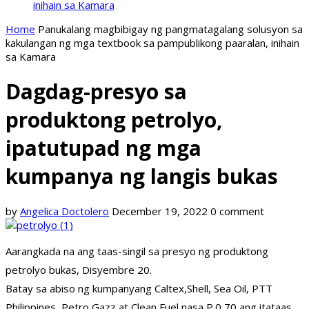
inihain sa Kamara
Home
Panukalang magbibigay ng pangmatagalang solusyon sa
kakulangan ng mga textbook sa pampublikong paaralan, inihain
sa Kamara
Dagdag-presyo sa
produktong petrolyo,
ipatutupad ng mga
kumpanya ng langis bukas
by
Angelica Doctolero
December 19, 2022
0 comment
Aarangkada na ang taas-singil sa presyo ng produktong
petrolyo bukas, Disyembre 20.
Batay sa abiso ng kumpanyang Caltex,Shell, Sea Oil, PTT
Philippines, Petro Gazz at Clean Fuel nasa P.0 70 ang itataas