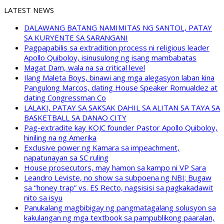
LATEST NEWS
DALAWANG BATANG NAMIMITAS NG SANTOL, PATAY
SA KURYENTE SA SARANGANI
Pagpapabilis sa extradition process ni religious leader
Apollo Quiboloy, isinusulong ng isang mambabatas
Magat Dam, wala na sa critical level
Ilang Maleta Boys, binawi ang mga alegasyon laban kina
Pangulong Marcos, dating House Speaker Romualdez at
dating Congressman Co
LALAKI, PATAY SA SAKSAK DAHIL SA ALITAN SA TAYA SA
BASKETBALL SA DANAO CITY
Pag-extradite kay KOJC founder Pastor Apollo Quiboloy,
hiniling na ng Amerika
Exclusive power ng Kamara sa impeachment,
napatunayan sa SC ruling
House prosecutors, may hamon sa kampo ni VP Sara
Leandro Leviste, no show sa subpoena ng NBI; Bugaw
sa “honey trap” vs. ES Recto, nagsisisi sa pagkakadawit
nito sa isyu
Panukalang magbibigay ng pangmatagalang solusyon sa
kakulangan ng mga textbook sa pampublikong paaralan,