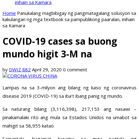
inihain sa Kamara
Home
Panukalang magbibigay ng pangmatagalang solusyon sa
kakulangan ng mga textbook sa pampublikong paaralan, inihain
sa Kamara
COVID-19 cases sa buong
mundo higit 3-M na
by
DWIZ 882
April 29, 2020
0 comment
Lampas na sa 3-milyon ang bilang ng kaso ng coronavirus
disease 2019 (COVID-19) sa iba’t ibang panig ng mundo.
Sa naturang bilang (3,116,398), 217,153 ang nasawi –
pinakamalaki rito ang mula sa Estados Unidos na umabot sa
mahigit sa 58,955 katao.
Samantala, bagamat kasama sa mga nagtala ng