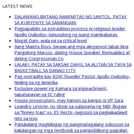
LATEST NEWS
DALAWANG BATANG NAMIMITAS NG SANTOL, PATAY
SA KURYENTE SA SARANGANI
Pagpapabilis sa extradition process ni religious leader
Apollo Quiboloy, isinusulong ng isang mambabatas
Magat Dam, wala na sa critical level
Ilang Maleta Boys, binawi ang mga alegasyon laban kina
Pangulong Marcos, dating House Speaker Romualdez at
dating Congressman Co
LALAKI, PATAY SA SAKSAK DAHIL SA ALITAN SA TAYA SA
BASKETBALL SA DANAO CITY
Pag-extradite kay KOJC founder Pastor Apollo Quiboloy,
hiniling na ng Amerika
Exclusive power ng Kamara sa impeachment,
napatunayan sa SC ruling
House prosecutors, may hamon sa kampo ni VP Sara
Leandro Leviste, no show sa subpoena ng NBI; Bugaw
sa “honey trap” vs. ES Recto, nagsisisi sa pagkakadawit
nito sa isyu
Panukalang magbibigay ng pangmatagalang solusyon sa
kakulangan ng mga textbook sa pampublikong paaralan,