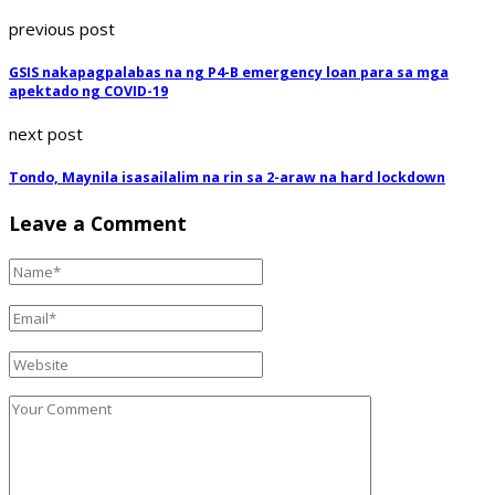
previous post
GSIS nakapagpalabas na ng P4-B emergency loan para sa mga
apektado ng COVID-19
next post
Tondo, Maynila isasailalim na rin sa 2-araw na hard lockdown
Leave a Comment