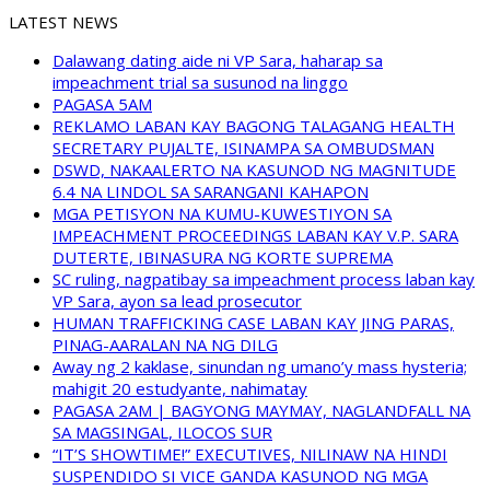
LATEST NEWS
Dalawang dating aide ni VP Sara, haharap sa
impeachment trial sa susunod na linggo
PAGASA 5AM
REKLAMO LABAN KAY BAGONG TALAGANG HEALTH
SECRETARY PUJALTE, ISINAMPA SA OMBUDSMAN
DSWD, NAKAALERTO NA KASUNOD NG MAGNITUDE
6.4 NA LINDOL SA SARANGANI KAHAPON
MGA PETISYON NA KUMU-KUWESTIYON SA
IMPEACHMENT PROCEEDINGS LABAN KAY V.P. SARA
DUTERTE, IBINASURA NG KORTE SUPREMA
SC ruling, nagpatibay sa impeachment process laban kay
VP Sara, ayon sa lead prosecutor
HUMAN TRAFFICKING CASE LABAN KAY JING PARAS,
PINAG-AARALAN NA NG DILG
Away ng 2 kaklase, sinundan ng umano’y mass hysteria;
mahigit 20 estudyante, nahimatay
PAGASA 2AM | BAGYONG MAYMAY, NAGLANDFALL NA
SA MAGSINGAL, ILOCOS SUR
“IT’S SHOWTIME!” EXECUTIVES, NILINAW NA HINDI
SUSPENDIDO SI VICE GANDA KASUNOD NG MGA