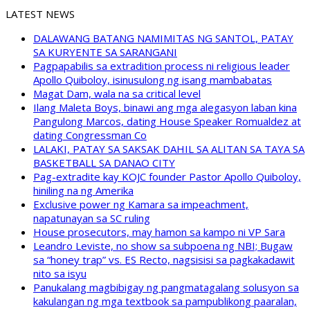
LATEST NEWS
DALAWANG BATANG NAMIMITAS NG SANTOL, PATAY
SA KURYENTE SA SARANGANI
Pagpapabilis sa extradition process ni religious leader
Apollo Quiboloy, isinusulong ng isang mambabatas
Magat Dam, wala na sa critical level
Ilang Maleta Boys, binawi ang mga alegasyon laban kina
Pangulong Marcos, dating House Speaker Romualdez at
dating Congressman Co
LALAKI, PATAY SA SAKSAK DAHIL SA ALITAN SA TAYA SA
BASKETBALL SA DANAO CITY
Pag-extradite kay KOJC founder Pastor Apollo Quiboloy,
hiniling na ng Amerika
Exclusive power ng Kamara sa impeachment,
napatunayan sa SC ruling
House prosecutors, may hamon sa kampo ni VP Sara
Leandro Leviste, no show sa subpoena ng NBI; Bugaw
sa “honey trap” vs. ES Recto, nagsisisi sa pagkakadawit
nito sa isyu
Panukalang magbibigay ng pangmatagalang solusyon sa
kakulangan ng mga textbook sa pampublikong paaralan,