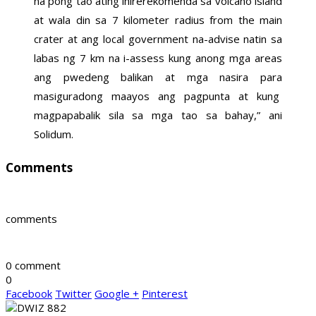
na pong tao ating inirerekomenda sa volcano island
at wala din sa 7 kilometer radius from the main
crater at ang local government na-advise natin sa
labas ng 7 km na i-assess kung anong mga areas
ang pwedeng balikan at mga nasira para
masiguradong maayos ang pagpunta at kung
magpapabalik sila sa mga tao sa bahay,” ani
Solidum.
Comments
comments
0 comment
0
Facebook
Twitter
Google +
Pinterest