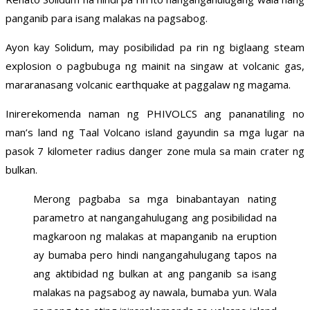
panganib para isang malakas na pagsabog.
Ayon kay Solidum, may posibilidad pa rin ng biglaang steam
explosion o pagbubuga ng mainit na singaw at volcanic gas,
mararanasang volcanic earthquake at paggalaw ng magama.
Inirerekomenda naman ng PHIVOLCS ang pananatiling no
man’s land ng Taal Volcano island gayundin sa mga lugar na
pasok 7 kilometer radius danger zone mula sa main crater ng
bulkan.
Merong pagbaba sa mga binabantayan nating
parametro at nangangahulugang ang posibilidad na
magkaroon ng malakas at mapanganib na eruption
ay bumaba pero hindi nangangahulugang tapos na
ang aktibidad ng bulkan at ang panganib sa isang
malakas na pagsabog ay nawala, bumaba yun. Wala