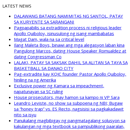
LATEST NEWS
DALAWANG BATANG NAMIMITAS NG SANTOL, PATAY
SA KURYENTE SA SARANGANI
Pagpapabilis sa extradition process ni religious leader
Apollo Quiboloy, isinusulong ng isang mambabatas
Magat Dam, wala na sa critical level
Ilang Maleta Boys, binawi ang mga alegasyon laban kina
Pangulong Marcos, dating House Speaker Romualdez at
dating Congressman Co
LALAKI, PATAY SA SAKSAK DAHIL SA ALITAN SA TAYA SA
BASKETBALL SA DANAO CITY
Pag-extradite kay KOJC founder Pastor Apollo Quiboloy,
hiniling na ng Amerika
Exclusive power ng Kamara sa impeachment,
napatunayan sa SC ruling
House prosecutors, may hamon sa kampo ni VP Sara
Leandro Leviste, no show sa subpoena ng NBI; Bugaw
sa “honey trap” vs. ES Recto, nagsisisi sa pagkakadawit
nito sa isyu
Panukalang magbibigay ng pangmatagalang solusyon sa
kakulangan ng mga textbook sa pampublikong paaralan,