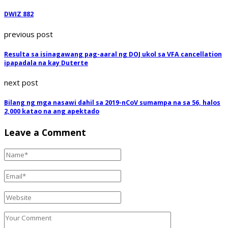
DWIZ 882
previous post
Resulta sa isinagawang pag-aaral ng DOJ ukol sa VFA cancellation
ipapadala na kay Duterte
next post
Bilang ng mga nasawi dahil sa 2019-nCoV sumampa na sa 56, halos
2,000 katao na ang apektado
Leave a Comment