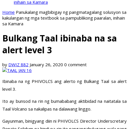
inihain sa Kamara
Home
Panukalang magbibigay ng pangmatagalang solusyon sa
kakulangan ng mga textbook sa pampublikong paaralan, inihain
sa Kamara
Bulkang Taal ibinaba na sa
alert level 3
by
DWIZ 882
January 26, 2020
0 comment
Ibinaba na ng PHIVOLCS ang alerto ng Bulkang Taal sa alert
level 3.
Ito ay bunsod na rin ng bumababang aktibidad na naitatala sa
Taal Volcano sa nakalipas na dalawang linggo.
Gayunman, binigyang diin ni PHIVOLCS Director Underscretary
Renato Solidum na hindi pa rin ito nangangahulugang wala nang