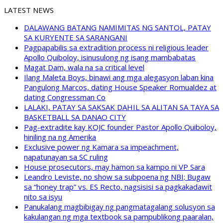
LATEST NEWS
DALAWANG BATANG NAMIMITAS NG SANTOL, PATAY
SA KURYENTE SA SARANGANI
Pagpapabilis sa extradition process ni religious leader
Apollo Quiboloy, isinusulong ng isang mambabatas
Magat Dam, wala na sa critical level
Ilang Maleta Boys, binawi ang mga alegasyon laban kina
Pangulong Marcos, dating House Speaker Romualdez at
dating Congressman Co
LALAKI, PATAY SA SAKSAK DAHIL SA ALITAN SA TAYA SA
BASKETBALL SA DANAO CITY
Pag-extradite kay KOJC founder Pastor Apollo Quiboloy,
hiniling na ng Amerika
Exclusive power ng Kamara sa impeachment,
napatunayan sa SC ruling
House prosecutors, may hamon sa kampo ni VP Sara
Leandro Leviste, no show sa subpoena ng NBI; Bugaw
sa “honey trap” vs. ES Recto, nagsisisi sa pagkakadawit
nito sa isyu
Panukalang magbibigay ng pangmatagalang solusyon sa
kakulangan ng mga textbook sa pampublikong paaralan,