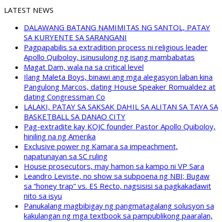
LATEST NEWS
DALAWANG BATANG NAMIMITAS NG SANTOL, PATAY
SA KURYENTE SA SARANGANI
Pagpapabilis sa extradition process ni religious leader
Apollo Quiboloy, isinusulong ng isang mambabatas
Magat Dam, wala na sa critical level
Ilang Maleta Boys, binawi ang mga alegasyon laban kina
Pangulong Marcos, dating House Speaker Romualdez at
dating Congressman Co
LALAKI, PATAY SA SAKSAK DAHIL SA ALITAN SA TAYA SA
BASKETBALL SA DANAO CITY
Pag-extradite kay KOJC founder Pastor Apollo Quiboloy,
hiniling na ng Amerika
Exclusive power ng Kamara sa impeachment,
napatunayan sa SC ruling
House prosecutors, may hamon sa kampo ni VP Sara
Leandro Leviste, no show sa subpoena ng NBI; Bugaw
sa “honey trap” vs. ES Recto, nagsisisi sa pagkakadawit
nito sa isyu
Panukalang magbibigay ng pangmatagalang solusyon sa
kakulangan ng mga textbook sa pampublikong paaralan,