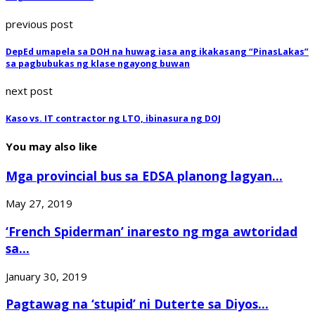
previous post
DepEd umapela sa DOH na huwag iasa ang ikakasang “PinasLakas”
sa pagbubukas ng klase ngayong buwan
next post
Kaso vs. IT contractor ng LTO, ibinasura ng DOJ
You may also like
Mga provincial bus sa EDSA planong lagyan...
May 27, 2019
‘French Spiderman’ inaresto ng mga awtoridad
sa...
January 30, 2019
Pagtawag na ‘stupid’ ni Duterte sa Diyos...