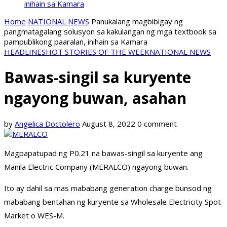
inihain sa Kamara
Home
NATIONAL NEWS
Panukalang magbibigay ng
pangmatagalang solusyon sa kakulangan ng mga textbook sa
pampublikong paaralan, inihain sa Kamara
HEADLINES
HOT STORIES OF THE WEEK
NATIONAL NEWS
Bawas-singil sa kuryente
ngayong buwan, asahan
by
Angelica Doctolero
August 8, 2022
0 comment
Magpapatupad ng P0.21 na bawas-singil sa kuryente ang
Manila Electric Company (MERALCO) ngayong buwan.
Ito ay dahil sa mas mababang generation charge bunsod ng
mababang bentahan ng kuryente sa Wholesale Electricity Spot
Market o WES-M.