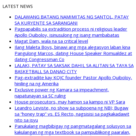
LATEST NEWS
DALAWANG BATANG NAMIMITAS NG SANTOL, PATAY
SA KURYENTE SA SARANGANI
Pagpapabilis sa extradition process ni religious leader
Apollo Quiboloy, isinusulong ng isang mambabatas
Magat Dam, wala na sa critical level
Ilang Maleta Boys, binawi ang mga alegasyon laban kina
Pangulong Marcos, dating House Speaker Romualdez at
dating Congressman Co
LALAKI, PATAY SA SAKSAK DAHIL SA ALITAN SA TAYA SA
BASKETBALL SA DANAO CITY
Pag-extradite kay KOJC founder Pastor Apollo Quiboloy,
hiniling na ng Amerika
Exclusive power ng Kamara sa impeachment,
napatunayan sa SC ruling
House prosecutors, may hamon sa kampo ni VP Sara
Leandro Leviste, no show sa subpoena ng NBI; Bugaw
sa “honey trap” vs. ES Recto, nagsisisi sa pagkakadawit
nito sa isyu
Panukalang magbibigay ng pangmatagalang solusyon sa
kakulangan ng mga textbook sa pampublikong paaralan,