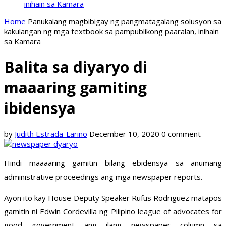
inihain sa Kamara
Home
Panukalang magbibigay ng pangmatagalang solusyon sa
kakulangan ng mga textbook sa pampublikong paaralan, inihain
sa Kamara
Balita sa diyaryo di
maaaring gamiting
ibidensya
by
Judith Estrada-Larino
December 10, 2020
0 comment
Hindi maaaaring gamitin bilang ebidensya sa anumang
administrative proceedings ang mga newspaper reports.
Ayon ito kay House Deputy Speaker Rufus Rodriguez matapos
gamitin ni Edwin Cordevilla ng Pilipino league of advocates for
good government ang ilang newspaper column sa