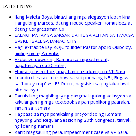
LATEST NEWS
Ilang Maleta Boys, binawi ang mga alegasyon laban kina
Pangulong Marcos, dating House Speaker Romualdez at
dating Congressman Co
LALAKI, PATAY SA SAKSAK DAHIL SA ALITAN SA TAYA SA
BASKETBALL SA DANAO CITY
Pag-extradite kay KOJC founder Pastor Apollo Quiboloy,
hiniling na ng Amerika
Exclusive power ng Kamara sa impeachment,
napatunayan sa SC ruling
House prosecutors, may hamon sa kampo ni VP Sara
Leandro Leviste, no show sa subpoena ng NBI; Bugaw
sa “honey trap” vs. ES Recto, nagsisisi sa pagkakadawit
nito sa isyu
Panukalang magbibigay ng pangmatagalang solusyon sa
kakulangan ng mga textbook sa pampublikong paaralan,
inihain sa Kamara
Pagpasa sa mga panukalang prayoridad ng Kamara
ngayong 2nd Regular Session ng 20th Congress, tiniyak
ng lider ng Kamara
Kahit magsauli ng pera, impeachment case vs VP Sara,