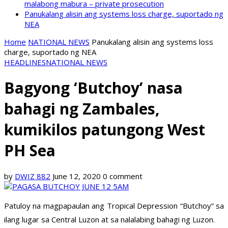
malabong mabura – private prosecution
Panukalang alisin ang systems loss charge, suportado ng
NEA
Home
NATIONAL NEWS
Panukalang alisin ang systems loss
charge, suportado ng NEA
HEADLINES
NATIONAL NEWS
Bagyong ‘Butchoy’ nasa
bahagi ng Zambales,
kumikilos patungong West
PH Sea
by
DWIZ 882
June 12, 2020
0 comment
Patuloy na magpapaulan ang Tropical Depression “Butchoy” sa
ilang lugar sa Central Luzon at sa nalalabing bahagi ng Luzon.