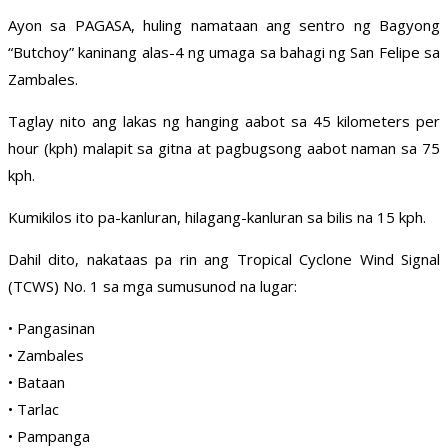
Ayon sa PAGASA, huling namataan ang sentro ng Bagyong
“Butchoy” kaninang alas-4 ng umaga sa bahagi ng San Felipe sa
Zambales.
Taglay nito ang lakas ng hanging aabot sa 45 kilometers per
hour (kph) malapit sa gitna at pagbugsong aabot naman sa 75
kph.
Kumikilos ito pa-kanluran, hilagang-kanluran sa bilis na 15 kph.
Dahil dito, nakataas pa rin ang Tropical Cyclone Wind Signal
(TCWS) No. 1 sa mga sumusunod na lugar:
• Pangasinan
• Zambales
• Bataan
• Tarlac
• Pampanga