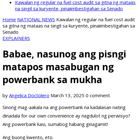
Kawalan ng regular na fuel cost audit sa gitna ng mataas
na singil sa kuryente, pinaiimbestigahan sa Senado
Home
NATIONAL NEWS
Kawalan ng regular na fuel cost audit
sa gitna ng mataas na singil sa kuryente, pinaiimbestigahan sa
Senado
EXPLAINERS
Babae, nasunog ang pisngi
matapos masabugan ng
powerbank sa mukha
by
Angelica Doctolero
March 13, 2025
0 comment
Sinong mag-aakala na ang powerbank na kadalasan nating
dinadala for our own convenience ay nagdulot ng perwisyo?
Ang powerbank kasi, sumabog habang ginagamit!
Ang buong kwento, eto.