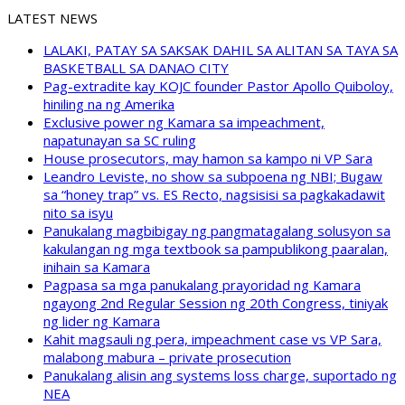
LATEST NEWS
LALAKI, PATAY SA SAKSAK DAHIL SA ALITAN SA TAYA SA
BASKETBALL SA DANAO CITY
Pag-extradite kay KOJC founder Pastor Apollo Quiboloy,
hiniling na ng Amerika
Exclusive power ng Kamara sa impeachment,
napatunayan sa SC ruling
House prosecutors, may hamon sa kampo ni VP Sara
Leandro Leviste, no show sa subpoena ng NBI; Bugaw
sa “honey trap” vs. ES Recto, nagsisisi sa pagkakadawit
nito sa isyu
Panukalang magbibigay ng pangmatagalang solusyon sa
kakulangan ng mga textbook sa pampublikong paaralan,
inihain sa Kamara
Pagpasa sa mga panukalang prayoridad ng Kamara
ngayong 2nd Regular Session ng 20th Congress, tiniyak
ng lider ng Kamara
Kahit magsauli ng pera, impeachment case vs VP Sara,
malabong mabura – private prosecution
Panukalang alisin ang systems loss charge, suportado ng
NEA