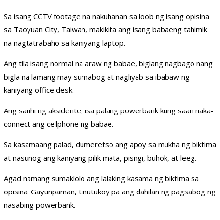
Sa isang CCTV footage na nakuhanan sa loob ng isang opisina
sa Taoyuan City, Taiwan, makikita ang isang babaeng tahimik
na nagtatrabaho sa kaniyang laptop.
Ang tila isang normal na araw ng babae, biglang nagbago nang
bigla na lamang may sumabog at nagliyab sa ibabaw ng
kaniyang office desk.
Ang sanhi ng aksidente, isa palang powerbank kung saan naka-
connect ang cellphone ng babae.
Sa kasamaang palad, dumeretso ang apoy sa mukha ng biktima
at nasunog ang kaniyang pilik mata, pisngi, buhok, at leeg.
Agad namang sumaklolo ang lalaking kasama ng biktima sa
opisina. Gayunpaman, tinutukoy pa ang dahilan ng pagsabog ng
nasabing powerbank.