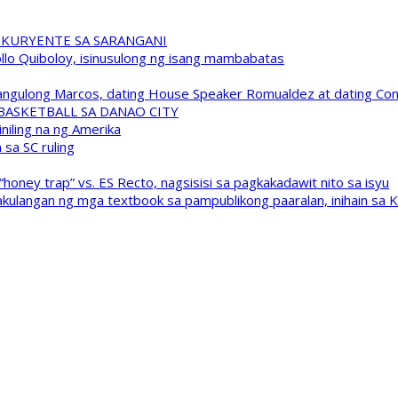
 KURYENTE SA SARANGANI
pollo Quiboloy, isinusulong ng isang mambabatas
 Pangulong Marcos, dating House Speaker Romualdez at dating C
A BASKETBALL SA DANAO CITY
niling na ng Amerika
sa SC ruling
oney trap” vs. ES Recto, nagsisisi sa pagkakadawit nito sa isyu
kulangan ng mga textbook sa pampublikong paaralan, inihain sa 