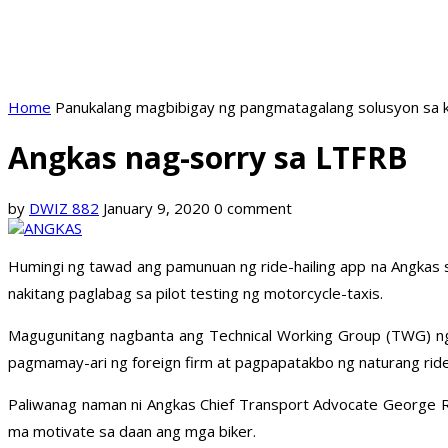
Home
Panukalang magbibigay ng pangmatagalang solusyon sa k
Angkas nag-sorry sa LTFRB
by
DWIZ 882
January 9, 2020
0 comment
Humingi ng tawad ang pamunuan ng ride-hailing app na Angkas s
nakitang paglabag sa pilot testing ng motorcycle-taxis.
Magugunitang nagbanta ang Technical Working Group (TWG) ng
pagmamay-ari ng foreign firm at pagpapatakbo ng naturang ride-h
Paliwanag naman ni Angkas Chief Transport Advocate George Ro
ma motivate sa daan ang mga biker.