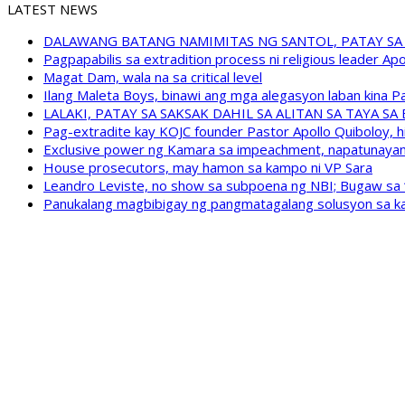
LATEST NEWS
DALAWANG BATANG NAMIMITAS NG SANTOL, PATAY SA
Pagpapabilis sa extradition process ni religious leader A
Magat Dam, wala na sa critical level
Ilang Maleta Boys, binawi ang mga alegasyon laban kina
LALAKI, PATAY SA SAKSAK DAHIL SA ALITAN SA TAYA S
Pag-extradite kay KOJC founder Pastor Apollo Quiboloy, hi
Exclusive power ng Kamara sa impeachment, napatunayan 
House prosecutors, may hamon sa kampo ni VP Sara
Leandro Leviste, no show sa subpoena ng NBI; Bugaw sa “h
Panukalang magbibigay ng pangmatagalang solusyon sa ka