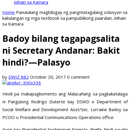
inihain sa Kamara
Home
Panukalang magbibigay ng pangmatagalang solusyon sa
kakulangan ng mga textbook sa pampublikong paaralan, inihain
sa Kamara
Badoy bilang tagapagsalita
ni Secretary Andanar: Bakit
hindi?—Palasyo
by
DWIZ 882
October 20, 2017
0 comment
Hindi pa makapagkomento ang Malacañang sa pagkakatalaga
ni Pangulong Rodrigo Duterte kay DSWD o Department of
Social Welfare and Development Asst/Sec. Lorraine Badoy sa
PCOO o Presidential Communications Operations office.
Ayon kay Presidential Spokesman Ernesto Abella, hindi pa nila