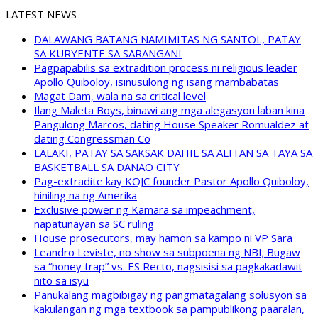
LATEST NEWS
DALAWANG BATANG NAMIMITAS NG SANTOL, PATAY
SA KURYENTE SA SARANGANI
Pagpapabilis sa extradition process ni religious leader
Apollo Quiboloy, isinusulong ng isang mambabatas
Magat Dam, wala na sa critical level
Ilang Maleta Boys, binawi ang mga alegasyon laban kina
Pangulong Marcos, dating House Speaker Romualdez at
dating Congressman Co
LALAKI, PATAY SA SAKSAK DAHIL SA ALITAN SA TAYA SA
BASKETBALL SA DANAO CITY
Pag-extradite kay KOJC founder Pastor Apollo Quiboloy,
hiniling na ng Amerika
Exclusive power ng Kamara sa impeachment,
napatunayan sa SC ruling
House prosecutors, may hamon sa kampo ni VP Sara
Leandro Leviste, no show sa subpoena ng NBI; Bugaw
sa “honey trap” vs. ES Recto, nagsisisi sa pagkakadawit
nito sa isyu
Panukalang magbibigay ng pangmatagalang solusyon sa
kakulangan ng mga textbook sa pampublikong paaralan,