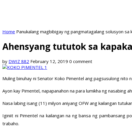
Home
Panukalang magbibigay ng pangmatagalang solusyon sa k
Ahensyang tututok sa kapak
by
DWIZ 882
February 12, 2019
0 comment
Muling binuhay ni Senator Koko Pimentel ang pagsusulong nito
Ayon kay Pimentel, napapanahon na para lumikha ng nasabing a
Nasa labing isang (11) milyon aniyang OFW ang kailangan tutuk
Iginiit ni Pimentel na kailangan na ng bansa ng pambansang 
trabaho.