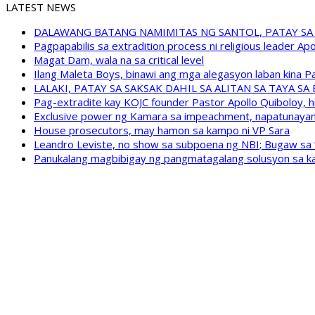
LATEST NEWS
DALAWANG BATANG NAMIMITAS NG SANTOL, PATAY SA
Pagpapabilis sa extradition process ni religious leader A
Magat Dam, wala na sa critical level
Ilang Maleta Boys, binawi ang mga alegasyon laban kina
LALAKI, PATAY SA SAKSAK DAHIL SA ALITAN SA TAYA S
Pag-extradite kay KOJC founder Pastor Apollo Quiboloy, hi
Exclusive power ng Kamara sa impeachment, napatunayan 
House prosecutors, may hamon sa kampo ni VP Sara
Leandro Leviste, no show sa subpoena ng NBI; Bugaw sa “h
Panukalang magbibigay ng pangmatagalang solusyon sa ka