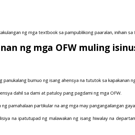
akulangan ng mga textbook sa pampublikong paaralan, inihain sa
anan ng mga OFW muling isinu
 ng panukalang bumuo ng isang ahensya na tututok sa kapakanan 
hensya dahil sa dami at patuloy pang pagdami ng mga OFW.
an ng pamahalaan partikular na ang mga may pangangailangan gaya
polisiya na ipatutupad ng malawakan ng isang hiwalay na depart