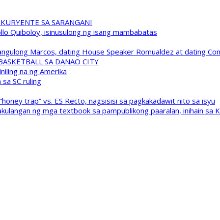
 KURYENTE SA SARANGANI
pollo Quiboloy, isinusulong ng isang mambabatas
 Pangulong Marcos, dating House Speaker Romualdez at dating C
A BASKETBALL SA DANAO CITY
niling na ng Amerika
sa SC ruling
oney trap” vs. ES Recto, nagsisisi sa pagkakadawit nito sa isyu
kulangan ng mga textbook sa pampublikong paaralan, inihain sa 