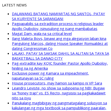
LATEST NEWS
DALAWANG BATANG NAMIMITAS NG SANTOL, PATAY
SA KURYENTE SA SARANGANI
Pagpapabilis sa extradition process ni religious leader
Apollo Quiboloy, isinusulong ng isang mambabatas
Magat Dam, wala na sa critical level
Ilang Maleta Boys, binawi ang mga alegasyon laban kina
Pangulong Marcos, dating House Speaker Romualdez at
dating Congressman Co
LALAKI, PATAY SA SAKSAK DAHIL SA ALITAN SA TAYA SA
BASKETBALL SA DANAO CITY
Pag-extradite kay KOJC founder Pastor Apollo Quiboloy,
hiniling na ng Amerika
Exclusive power ng Kamara sa impeachment,
napatunayan sa SC ruling
House prosecutors, may hamon sa kampo ni VP Sara
Leandro Leviste, no show sa subpoena ng NBI; Bugaw
sa “honey trap” vs. ES Recto, nagsisisi sa pagkakadawit
nito sa isyu
Panukalang magbibigay ng pangmatagalang solusyon sa
kakulangan ng mga textbook sa pampublikong paaralan,