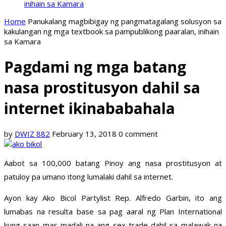
inihain sa Kamara
Home
Panukalang magbibigay ng pangmatagalang solusyon sa
kakulangan ng mga textbook sa pampublikong paaralan, inihain
sa Kamara
Pagdami ng mga batang
nasa prostitusyon dahil sa
internet ikinababahala
by
DWIZ 882
February 13, 2018
0 comment
Aabot sa 100,000 batang Pinoy ang nasa prostitusyon at
patuloy pa umano itong lumalaki dahil sa internet.
Ayon kay Ako Bicol Partylist Rep. Alfredo Garbin, ito ang
lumabas na resulta base sa pag aaral ng Plan International
kung saan mas madali na ang sex trade dahil sa malawak na