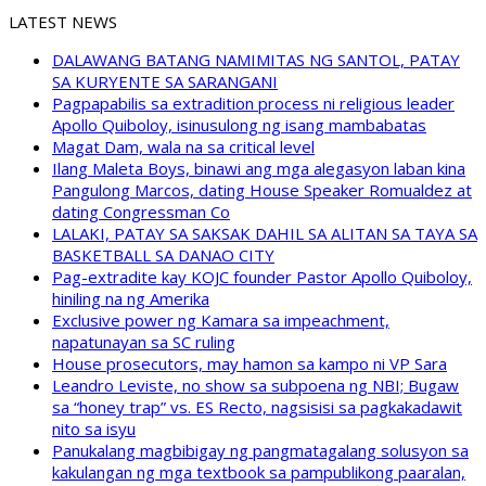
LATEST NEWS
DALAWANG BATANG NAMIMITAS NG SANTOL, PATAY
SA KURYENTE SA SARANGANI
Pagpapabilis sa extradition process ni religious leader
Apollo Quiboloy, isinusulong ng isang mambabatas
Magat Dam, wala na sa critical level
Ilang Maleta Boys, binawi ang mga alegasyon laban kina
Pangulong Marcos, dating House Speaker Romualdez at
dating Congressman Co
LALAKI, PATAY SA SAKSAK DAHIL SA ALITAN SA TAYA SA
BASKETBALL SA DANAO CITY
Pag-extradite kay KOJC founder Pastor Apollo Quiboloy,
hiniling na ng Amerika
Exclusive power ng Kamara sa impeachment,
napatunayan sa SC ruling
House prosecutors, may hamon sa kampo ni VP Sara
Leandro Leviste, no show sa subpoena ng NBI; Bugaw
sa “honey trap” vs. ES Recto, nagsisisi sa pagkakadawit
nito sa isyu
Panukalang magbibigay ng pangmatagalang solusyon sa
kakulangan ng mga textbook sa pampublikong paaralan,