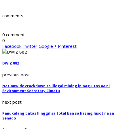
comments
0 comment
0
Facebook
Twitter
Google +
Pinterest
DWIZ 882
previous post
Nationwide crackdown sa illegal mining ipinag-utos na ni
Environment Secretary Cimatu
next post
Panukalang batas hinggil sa total ban sa hazing lusot na sa
Senado