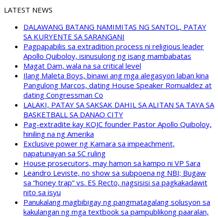
LATEST NEWS
DALAWANG BATANG NAMIMITAS NG SANTOL, PATAY
SA KURYENTE SA SARANGANI
Pagpapabilis sa extradition process ni religious leader
Apollo Quiboloy, isinusulong ng isang mambabatas
Magat Dam, wala na sa critical level
Ilang Maleta Boys, binawi ang mga alegasyon laban kina
Pangulong Marcos, dating House Speaker Romualdez at
dating Congressman Co
LALAKI, PATAY SA SAKSAK DAHIL SA ALITAN SA TAYA SA
BASKETBALL SA DANAO CITY
Pag-extradite kay KOJC founder Pastor Apollo Quiboloy,
hiniling na ng Amerika
Exclusive power ng Kamara sa impeachment,
napatunayan sa SC ruling
House prosecutors, may hamon sa kampo ni VP Sara
Leandro Leviste, no show sa subpoena ng NBI; Bugaw
sa “honey trap” vs. ES Recto, nagsisisi sa pagkakadawit
nito sa isyu
Panukalang magbibigay ng pangmatagalang solusyon sa
kakulangan ng mga textbook sa pampublikong paaralan,