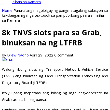
inihain sa Kamara
Home
Panukalang magbibigay ng pangmatagalang solusyon sa
kakulangan ng mga textbook sa pampublikong paaralan, inihain
sa Kamara
8k TNVS slots para sa Grab,
binuksan na ng LTFRB
by
Drew Nacino
April 29, 2022
0 comment
Walong libong slots ng Transport Network Vehicle Service
(TNVS) ang binuksan ng Land Transportation Franchising and
Regulatory Board (LTFRB).
Ito’y upang mapataas ang bilang ng mga nag-ooperate na
Grab cars sa buong bansa.
Binuksan ang mga bagong slot noong Abril 18 kung saan