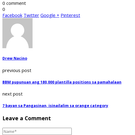
0 comment
0
Facebook
Twitter
Google +
Pinterest
Drew Nacino
previous post
BBM pupunuan ang 180,000 plantilla positions sa pamahalaan
next post
7 bayan sa Pangasinan, isinailalim sa orange category
Leave a Comment